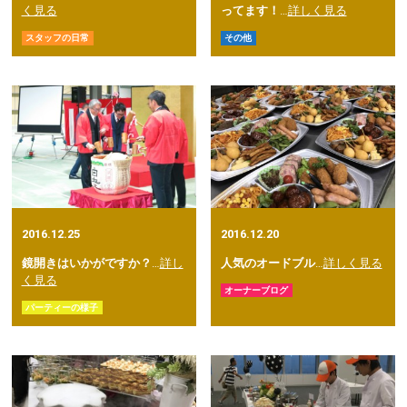
く見る
ってます！
…
詳しく見る
スタッフの日常
その他
2016.12.25
2016.12.20
鏡開きはいかがですか？
…
詳し
人気のオードブル
…
詳しく見る
く見る
オーナーブログ
パーティーの様子