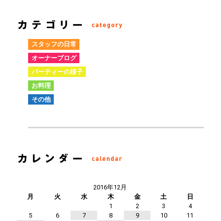
スタッフの日常
オーナーブログ
パーティーの様子
お料理
その他
2016年12月
月
火
水
木
金
土
日
1
2
3
4
5
6
7
8
9
10
11