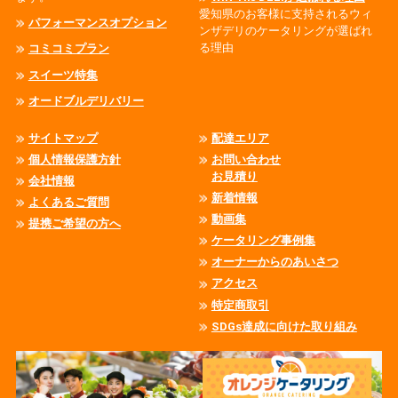
愛知県のお客様に支持されるウィ
パフォーマンスオプション
ンザデリのケータリングが選ばれ
る理由
コミコミプラン
スイーツ特集
オードブルデリバリー
サイトマップ
配達エリア
個人情報保護方針
お問い合わせ
お見積り
会社情報
新着情報
よくあるご質問
動画集
提携ご希望の方へ
ケータリング事例集
オーナーからのあいさつ
アクセス
特定商取引
SDGs達成に向けた取り組み