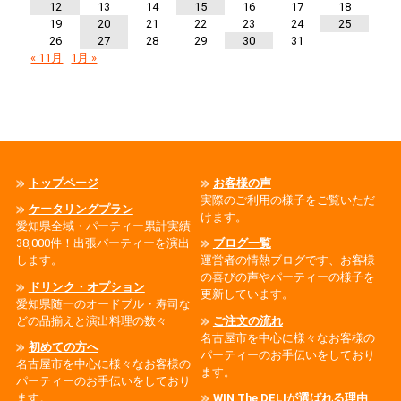
12
13
14
15
16
17
18
19
20
21
22
23
24
25
26
27
28
29
30
31
« 11月
1月 »
トップページ
お客様の声
実際のご利用の様子をご覧いただ
ケータリングプラン
けます。
愛知県全域・パーティー累計実績
38,000件！出張パーティーを演出
ブログ一覧
します。
運営者の情熱ブログです、お客様
の喜びの声やパーティーの様子を
ドリンク・オプション
更新しています。
愛知県随一のオードブル・寿司な
どの品揃えと演出料理の数々
ご注文の流れ
名古屋市を中心に様々なお客様の
初めての方へ
パーティーのお手伝いをしており
名古屋市を中心に様々なお客様の
ます。
パーティーのお手伝いをしており
ます。
WIN The DELIが選ばれる理由