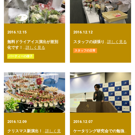
2016.12.15
2016.12.12
無料ドライアイス演出が差別
スタッフの頑張り
…
詳しく見る
化です！
…
詳しく見る
スタッフの日常
パーティーの様子
2016.12.09
2016.12.07
クリスマス新演出！
…
詳しく見
ケータリング研究会での勉強
…