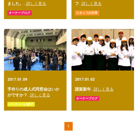
ました。
…
詳しく見る
フ
…
詳しく見る
オーナーブログ
スタッフの日常
2017.01.09
2017.01.02
手作りの成人式同窓会はいか
謹賀新年
…
詳しく見る
がですか？
…
詳しく見る
オーナーブログ
パーティーの様子
1