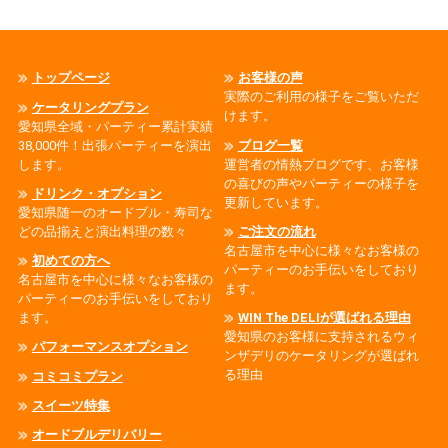
トップページ
お客様の声
実際のご利用の様子をご覧いただ
ケータリングプラン
けます。
愛知県全域・パーティー累計実績
38,000件！出張パーティーを演出
ブログ一覧
します。
運営者の情熱ブログです、お客様
の喜びの声やパーティーの様子を
ドリンク・オプション
更新しています。
愛知県随一のオードブル・寿司な
どの品揃えと演出料理の数々
ご注文の流れ
名古屋市を中心に様々なお客様の
初めての方へ
パーティーのお手伝いをしており
名古屋市を中心に様々なお客様の
ます。
パーティーのお手伝いをしており
ます。
WIN The DELIが選ばれる理由
愛知県のお客様に支持されるウィ
パフォーマンスオプション
ンザデリのケータリングが選ばれ
る理由
コミコミプラン
スイーツ特集
オードブルデリバリー