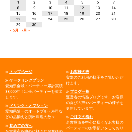
1
2
3
4
5
6
7
8
9
10
11
12
13
14
15
16
17
18
19
20
21
22
23
24
25
26
27
28
29
30
« 5月
7月 »
トップページ
お客様の声
実際のご利用の様子をご覧いただ
ケータリングプラン
けます。
愛知県全域・パーティー累計実績
38,000件！出張パーティーを演出
ブログ一覧
します。
運営者の情熱ブログです、お客様
の喜びの声やパーティーの様子を
ドリンク・オプション
更新しています。
愛知県随一のオードブル・寿司な
どの品揃えと演出料理の数々
ご注文の流れ
名古屋市を中心に様々なお客様の
初めての方へ
パーティーのお手伝いをしており
名古屋市を中心に様々なお客様の