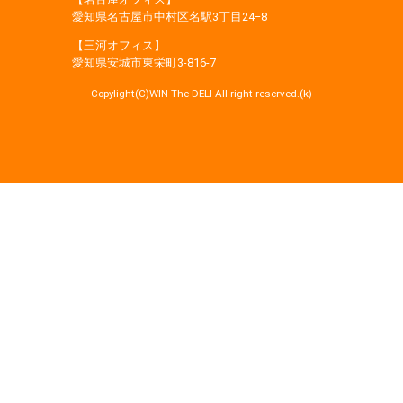
愛知県名古屋市中村区名駅3丁目24−8
【三河オフィス】
愛知県安城市東栄町3‐816‐7
Copylight(C)WIN The DELI All right reserved.(k)