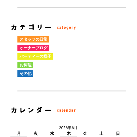
スタッフの日常
オーナーブログ
パーティーの様子
お料理
その他
2026年6月
月
火
水
木
金
土
日