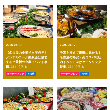
2026.06.17
2026.06.12
【名古屋の企業担当者必見】
予算を抑えて豪華に見せる！
ノンアルコール懇親会は成功
名古屋の格安・高コスパな社
する？最新の企業イベント事
内イベント向けケータリング
情
…
詳しく見る
特集
…
詳しく見る
オーナーブログ
その他
オーナーブログ
その他