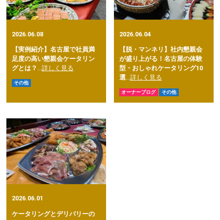
2026.06.08
2026.06.04
【実例紹介】名古屋で社員満
【脱・マンネリ】社内懇親会
足度の高い懇親会ケータリン
が盛り上がる！名古屋の体験
グとは？
…
詳しく見る
型・おしゃれケータリング10
選
…
詳しく見る
その他
オーナーブログ
その他
2026.06.01
ケータリングとデリバリーの