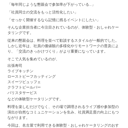
「毎年同じような懇親会で参加率が下がっている…」
「社員同士の交流をもっと活性化したい」
「せっかく開催するなら記憶に残るイベントにしたい」
そんな企業担当者に今注目されているのが、体験型・おしゃれケー
タリングです。
従来の懇親会は、料理を並べて歓談するスタイルが一般的でした。
しかし近年は、社員の価値観の多様化やリモートワークの普及によ
り、「交流のきっかけづくり」がより重要になっています。
そこで人気を集めているのが、
出張寿司
ライブキッチン
ローストビーフカッティング
スイーツビュッフェ
クラフトビールバー
バリスタサービス
などの体験型ケータリングです。
料理を楽しむだけでなく、その場で調理されるライブ感や参加型の
演出が自然なコミュニケーションを生み、社員満足度の向上にもつ
ながります。
今回は、名古屋で利用できる体験型・おしゃれケータリングのおす