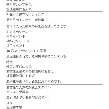
落ち着いた雰囲気
管理職層にも人気
9. 生ハム原木カッティング
見た目のインパクトが抜群。
会場に入った瞬間の特別感を演出できます。
おすすめシーン
周年イベント
VIP向けパーティー
採用イベント
10. 和スイーツ・おもち実演
最近注目されている和風体験型コンテンツ。
特徴
幅広い年代に人気
名古屋企業の和の雰囲気にも合う
外国籍社員にも好評
差別化を図りたい企業におすすめです。
名古屋で人気の懇親会スタイル
オフィス懇親会
最も増えている開催形式です。
メリット
会場費不要