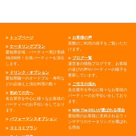
トップページ
お客様の声
実際のご利用の様子をご覧いただ
ケータリングプラン
けます。
愛知県全域・パーティー累計実績
38,000件！出張パーティーを演出
ブログ一覧
します。
運営者の情熱ブログです、お客様
の喜びの声やパーティーの様子を
ドリンク・オプション
更新しています。
愛知県随一のオードブル・寿司な
どの品揃えと演出料理の数々
ご注文の流れ
名古屋市を中心に様々なお客様の
初めての方へ
パーティーのお手伝いをしており
名古屋市を中心に様々なお客様の
ます。
パーティーのお手伝いをしており
ます。
WIN The DELIが選ばれる理由
愛知県のお客様に支持されるウィ
パフォーマンスオプション
ンザデリのケータリングが選ばれ
る理由
コミコミプラン