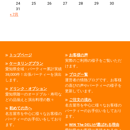
24
25
26
27
28
29
30
31
« 7月
トップページ
お客様の声
実際のご利用の様子をご覧いただ
ケータリングプラン
けます。
愛知県全域・パーティー累計実績
38,000件！出張パーティーを演出
ブログ一覧
します。
運営者の情熱ブログです、お客様
の喜びの声やパーティーの様子を
ドリンク・オプション
更新しています。
愛知県随一のオードブル・寿司な
どの品揃えと演出料理の数々
ご注文の流れ
名古屋市を中心に様々なお客様の
初めての方へ
パーティーのお手伝いをしており
名古屋市を中心に様々なお客様の
ます。
パーティーのお手伝いをしており
ます。
WIN The DELIが選ばれる理由