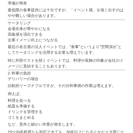
準備が簡単
最低限の食事提供には十分ですが、「イベント感」を強く出すのは
やや難しい場合があります。
ケータリング
会場全体が華やかになる
高級感を演出できる
企業イメージ向上につながる
最近の名古屋の法人イベントでは、“食事”というより“空間演出”と
してケータリングを活用する企業も増えています。
特に外部ゲストを招くイベントでは、料理や装飾の印象が会社のイ
メージに直結することもあります。
2. 幹事の負担
デリバリーの場合
比較的リーズナブルですが、その分幹事側の作業は増えます。
例えば、
料理を並べる
紙皿を準備する
ドリンクを管理する
ゴミをまとめる
など、意外と細かい作業が発生します。
20〜30名程度なら対応できても、50名以上になるとかなり大変にな