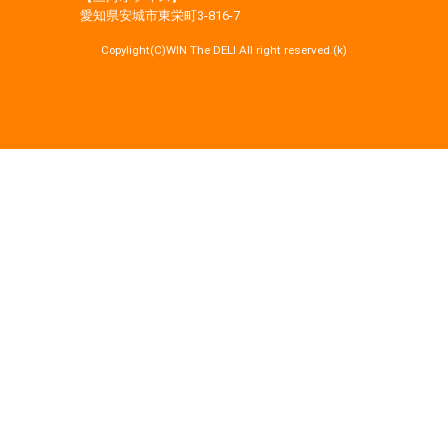
愛知県安城市東栄町3‐816‐7
Copylight(C)WIN The DELI All right reserved.(k)