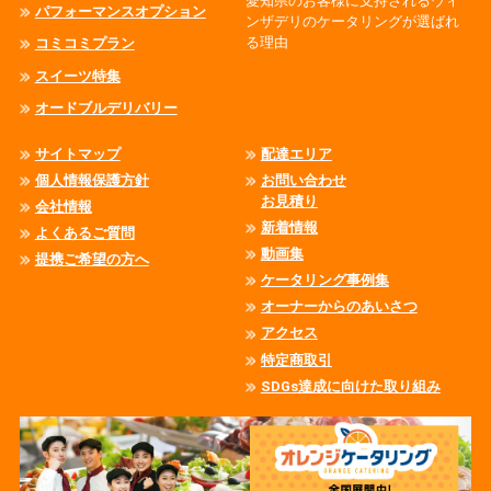
愛知県のお客様に支持されるウィ
パフォーマンスオプション
ンザデリのケータリングが選ばれ
る理由
コミコミプラン
スイーツ特集
オードブルデリバリー
サイトマップ
配達エリア
個人情報保護方針
お問い合わせ
お見積り
会社情報
新着情報
よくあるご質問
動画集
提携ご希望の方へ
ケータリング事例集
オーナーからのあいさつ
アクセス
特定商取引
SDGs達成に向けた取り組み