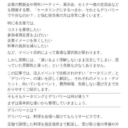
企業の懇親会や周年パーティー、展示会、セミナー後の交流会など
を開催する際、「ケータリングにするべきか、それともデリバリー
で十分なのか？」と悩む担当者の方は非常に多くいます。
特に名古屋では、
コストを重視したい
参加者満足度を上げたい
企業イメージを良くしたい
幹事の負担を減らしたい
など、イベント目的によって最適な選択肢が変わります。
しかし実際には、「違いをよく理解しないまま注文してしまい、思
っていた雰囲気と違った」という失敗も少なくありません。
この記事では、法人イベントで比較されやすい「ケータリング」と
「デリバリー」の違いを詳しく解説し、それぞれのメリット・デメ
リット、向いているイベント、費用相場、失敗しない選び方まで分
かりやすくご紹介します。
そもそもケータリングとデリバリーは何が違う？
まずは基本的な違いから整理していきましょう。
デリバリーとは？
デリバリーは、料理を会場へ届けてもらうサービスです。
店舗で調理した料理を指定場所まで配送し、受け取り後の準備や片