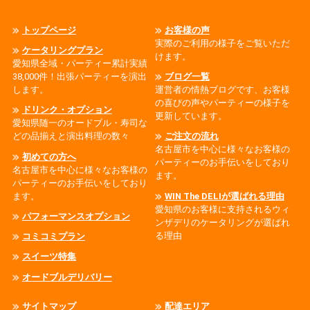
トップページ
お客様の声
実際のご利用の様子をご覧いただ
ケータリングプラン
けます。
愛知県全域・パーティー累計実績
38,000件！出張パーティーを演出
ブログ一覧
します。
運営者の情熱ブログです、お客様
の喜びの声やパーティーの様子を
ドリンク・オプション
更新しています。
愛知県随一のオードブル・寿司な
どの品揃えと演出料理の数々
ご注文の流れ
名古屋市を中心に様々なお客様の
初めての方へ
パーティーのお手伝いをしており
名古屋市を中心に様々なお客様の
ます。
パーティーのお手伝いをしており
ます。
WIN The DELIが選ばれる理由
愛知県のお客様に支持されるウィ
パフォーマンスオプション
ンザデリのケータリングが選ばれ
る理由
コミコミプラン
スイーツ特集
オードブルデリバリー
サイトマップ
配達エリア