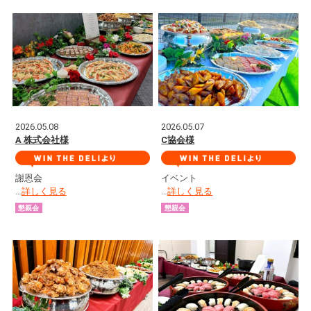
2026.05.08
2026.05.07
A 株式会社様
C協会様
謝恩会
イベント
…
詳しく見る
…
詳しく見る
懇親会
懇親会