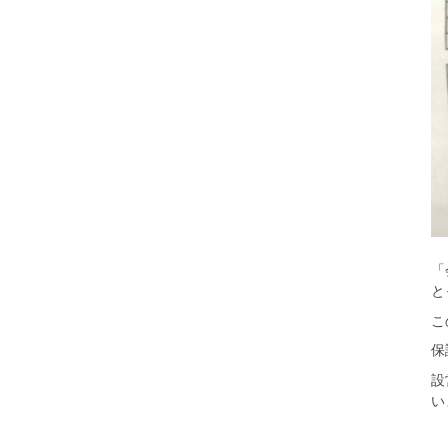
「
と
こ
保
設
い