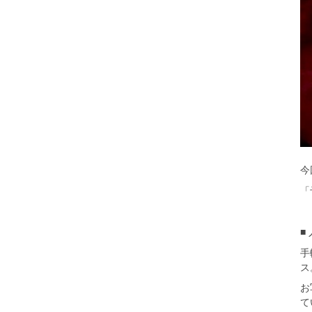
今
「
■
手
ス
お
て