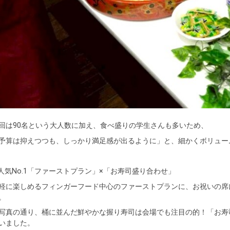
回は90名という大人数に加え、食べ盛りの学生さんも多いため、
予算は抑えつつも、しっかり満足感が出るように」と、細かくボリュー
 人気No.1「ファーストプラン」×「お寿司盛り合わせ」
軽に楽しめるフィンガーフード中心のファーストプランに、お祝いの席
。
写真の通り、桶に並んだ鮮やかな握り寿司は会場でも注目の的！「お寿
いました。