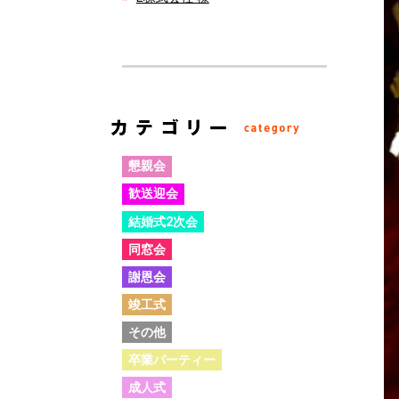
懇親会
歓送迎会
結婚式2次会
同窓会
謝恩会
竣工式
その他
卒業パーティー
成人式