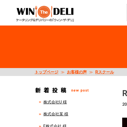
トップページ
≫
お客様の声
≫
Rスクール
株式会社U 様
20
株式会社某 様
E株式会社 様