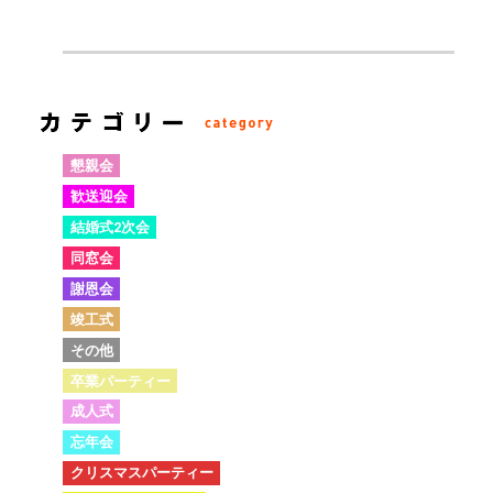
懇親会
歓送迎会
結婚式2次会
同窓会
謝恩会
竣工式
その他
卒業パーティー
成人式
忘年会
クリスマスパーティー