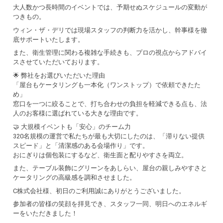
大人数かつ長時間のイベントでは、予期せぬスケジュールの変動が
つきもの。
ウィン・ザ・デリでは現場スタッフの判断力を活かし、幹事様を徹
底サポートいたします。
また、衛生管理に関わる複雑な手続きも、プロの視点からアドバイ
スさせていただいております。
🌟 弊社をお選びいただいた理由
「屋台もケータリングも一本化（ワンストップ）で依頼できたた
め」
窓口を一つに絞ることで、打ち合わせの負担を軽減できる点も、法
人のお客様に選ばれている大きな理由です。
🤝 大規模イベントも「安心」のチーム力
320名規模の運営で私たちが最も大切にしたのは、「滞りない提供
スピード」と「清潔感のある会場作り」です。
おにぎりは個包装にするなど、衛生面と配りやすさを両立。
また、テーブル装飾にグリーンをあしらい、屋台の親しみやすさと
ケータリングの高級感を調和させました。
C株式会社様、初日のご利用誠にありがとうございました。
参加者の皆様の笑顔を拝見でき、スタッフ一同、明日へのエネルギ
ーをいただきました！