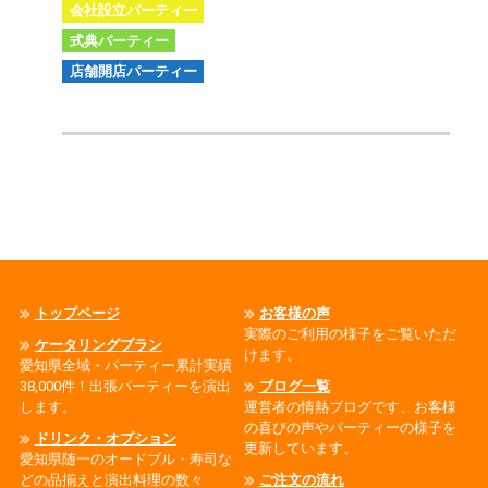
会社設立パーティー
式典パーティー
店舗開店パーティー
トップページ
お客様の声
実際のご利用の様子をご覧いただ
ケータリングプラン
けます。
愛知県全域・パーティー累計実績
38,000件！出張パーティーを演出
ブログ一覧
します。
運営者の情熱ブログです、お客様
の喜びの声やパーティーの様子を
ドリンク・オプション
更新しています。
愛知県随一のオードブル・寿司な
どの品揃えと演出料理の数々
ご注文の流れ