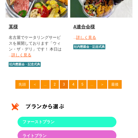
某様
A連合会様
名古屋でケータリングサービ
…
詳しく見る
スを展開しております「ウィ
社内懇親会・記念式典
ン・ザ・デリ」です！ 本日は
…
詳しく見る
社内懇親会・記念式典
先頭
＜
...
2
3
4
5
...
＞
最後
ファーストプラン
ライトプラン