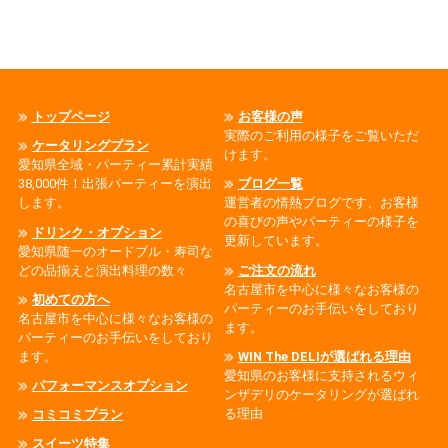
トップページ
お客様の声
実際のご利用の様子をご覧いただ
ケータリングプラン
けます。
愛知県全域・パーティー累計実績
38,000件！出張パーティーを演出
ブログ一覧
します。
運営者の情熱ブログです、お客様
の喜びの声やパーティーの様子を
ドリンク・オプション
更新しています。
愛知県随一のオードブル・寿司な
どの品揃えと演出料理の数々
ご注文の流れ
名古屋市を中心に様々なお客様の
初めての方へ
パーティーのお手伝いをしており
名古屋市を中心に様々なお客様の
ます。
パーティーのお手伝いをしており
ます。
WIN The DELIが選ばれる理由
愛知県のお客様に支持されるウィ
パフォーマンスオプション
ンザデリのケータリングが選ばれ
る理由
コミコミプラン
スイーツ特集