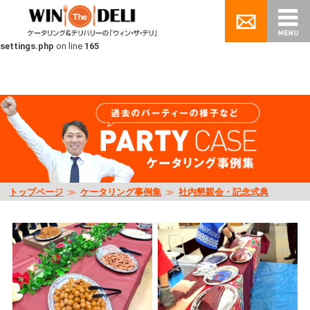
Warning
: Undefined array key "scene_category" in
/home/pluse06/nagoya-
catering.jp/public_html/wp/wp-content/themes/winthedeli/inc/custom-
settings.php
on line
165
トップページ
≫
ケータリング事例集
≫
社内懇親会・記念式典