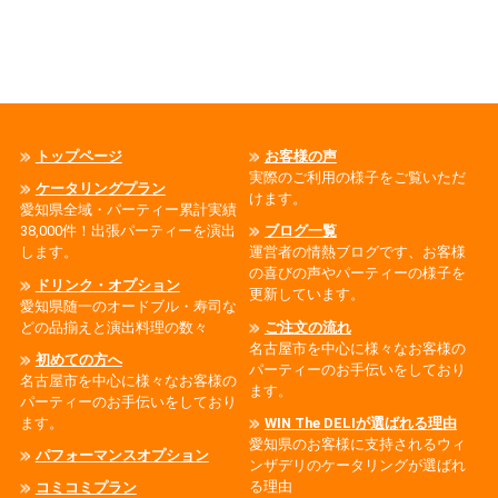
トップページ
お客様の声
実際のご利用の様子をご覧いただ
ケータリングプラン
けます。
愛知県全域・パーティー累計実績
38,000件！出張パーティーを演出
ブログ一覧
します。
運営者の情熱ブログです、お客様
の喜びの声やパーティーの様子を
ドリンク・オプション
更新しています。
愛知県随一のオードブル・寿司な
どの品揃えと演出料理の数々
ご注文の流れ
名古屋市を中心に様々なお客様の
初めての方へ
パーティーのお手伝いをしており
名古屋市を中心に様々なお客様の
ます。
パーティーのお手伝いをしており
ます。
WIN The DELIが選ばれる理由
愛知県のお客様に支持されるウィ
パフォーマンスオプション
ンザデリのケータリングが選ばれ
る理由
コミコミプラン