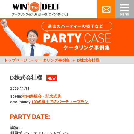
トップページ
≫
ケータリング事例集
≫
D株式会社様
D株式会社様
NEW
2025.11.14
scene:
社内懇親会・記念式典
occupancy:
100名様までのパーティープラン
総額：
-
利用プラン：
エクセレントプラン