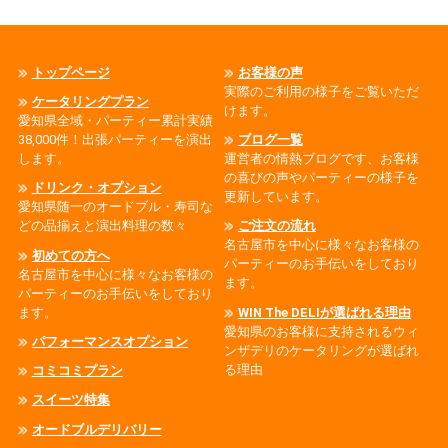
トップページ
お客様の声
実際のご利用の様子をご覧いただ
ケータリングプラン
けます。
愛知県全域・パーティー累計実績
38,000件！出張パーティーを演出
ブログ一覧
します。
運営者の情熱ブログです、お客様
の喜びの声やパーティーの様子を
ドリンク・オプション
更新しています。
愛知県随一のオードブル・寿司な
どの品揃えと演出料理の数々
ご注文の流れ
名古屋市を中心に様々なお客様の
初めての方へ
パーティーのお手伝いをしており
名古屋市を中心に様々なお客様の
ます。
パーティーのお手伝いをしており
ます。
WIN The DELIが選ばれる理由
愛知県のお客様に支持されるウィ
パフォーマンスオプション
ンザデリのケータリングが選ばれ
る理由
コミコミプラン
スイーツ特集
オードブルデリバリー