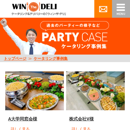
トップページ
≫
ケータリング事例集
A大学同窓会様
株式会社V様
…
詳しく見る
…
詳しく見る