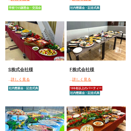
学校での謝恩会・交流会
社内懇親会・記念式典
S株式会社様
F株式会社様
…
詳しく見る
…
詳しく見る
社内懇親会・記念式典
100名以上のパーティー
社内懇親会・記念式典