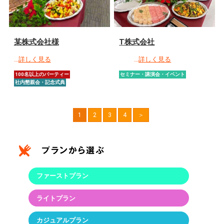
某株式会社様
T株式会社
…
詳しく見る
…
詳しく見る
100名以上のパーティー
セミナー・講演会・イベント
社内懇親会・記念式典
1
2
3
4
＞
ファーストプラン
ライトプラン
カジュアルプラン