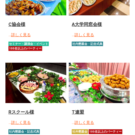
C協会様
A大学同窓会様
…
詳しく見る
…
詳しく見る
セミナー・講演会・イベント
社内懇親会・記念式典
100名以上のパーティー
Rスクール様
T連盟
…
詳しく見る
…
詳しく見る
社内懇親会・記念式典
社外懇親会
100名以上のパーティー