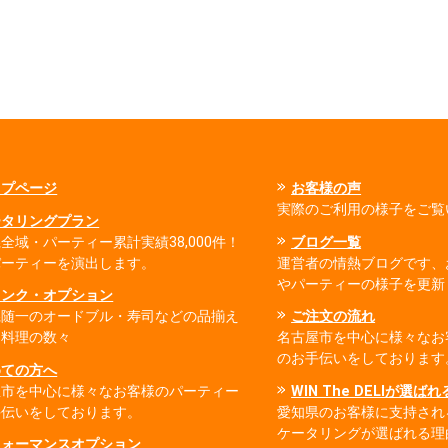
ップページ
お客様の声
実際のご利用の様子をご覧
ータリングプラン
全域・パーティー累計実績38,000件！
ブログ一覧
パーティーを演出します。
運営者の情熱ブログです、
やパーティーの様子を更新
リンク・オプション
県随一のオードブル・寿司などの品揃え
ご注文の流れ
出料理の数々
名古屋市を中心に様々なお
のお手伝いをしております
めての方へ
屋市を中心に様々なお客様のパーティー
WIN The DELIが選ば
手伝いをしております。
愛知県のお客様に支持され
ケータリングが選ばれる理
フォーマンスオプション