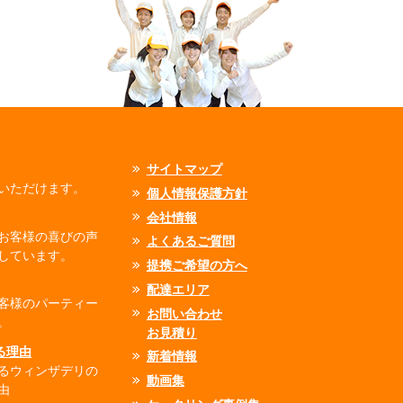
サイトマップ
いただけます。
個人情報保護方針
会社情報
お客様の喜びの声
よくあるご質問
しています。
提携ご希望の方へ
配達エリア
客様のパーティー
お問い合わせ
。
お見積り
れる理由
新着情報
るウィンザデリの
動画集
由