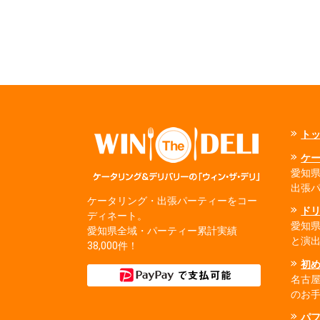
ト
ケ
愛知県
出張
ケータリング・出張パーティーをコー
ド
ディネート。
愛知
愛知県全域・パーティー累計実績
と演
38,000件！
初
名古
のお
パ