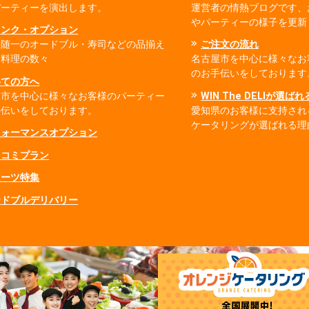
パーティーを演出します。
運営者の情熱ブログです、
やパーティーの様子を更新
リンク・オプション
県随一のオードブル・寿司などの品揃え
ご注文の流れ
出料理の数々
名古屋市を中心に様々なお
のお手伝いをしております
めての方へ
屋市を中心に様々なお客様のパーティー
WIN The DELIが選ば
手伝いをしております。
愛知県のお客様に支持され
ケータリングが選ばれる理
フォーマンスオプション
ミコミプラン
イーツ特集
ードブルデリバリー