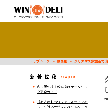
トップページ
≫
動画集
≫
クリスマス家族会で出
名古屋の株主総会向けケータリン
グ完全ガイド
20
【名古屋】出張シェフ＆ライブキ
ッチン対応の法人イベントケータ