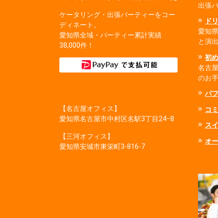
出張
ケータリング・出張パーティーをコー
ド
ディネート。
愛知
愛知県全域・パーティー累計実績
と演
38,000件！
初
名古
のお
パ
【名古屋オフィス】
コ
愛知県名古屋市中村区名駅3丁目24−8
ス
【三河オフィス】
オ
愛知県安城市東栄町3‐816‐7