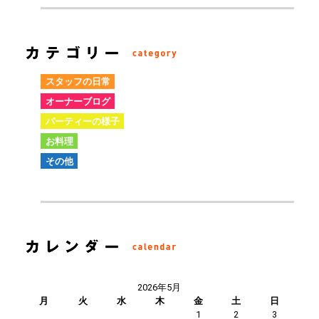
スタッフの日常
オーナーブログ
パーティーの様子
お料理
その他
2026年5月
月
火
水
木
金
土
日
1
2
3