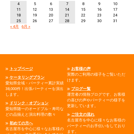
4
5
6
7
8
9
10
11
12
13
14
15
16
17
18
19
20
21
22
23
24
25
26
27
28
29
30
31
« 4月
6月 »
トップページ
お客様の声
実際のご利用の様子をご覧いただ
ケータリングプラン
けます。
愛知県全域・パーティー累計実績
38,000件！出張パーティーを演出
ブログ一覧
します。
運営者の情熱ブログです、お客様
の喜びの声やパーティーの様子を
ドリンク・オプション
更新しています。
愛知県随一のオードブル・寿司な
どの品揃えと演出料理の数々
ご注文の流れ
名古屋市を中心に様々なお客様の
初めての方へ
パーティーのお手伝いをしており
名古屋市を中心に様々なお客様の
ます。