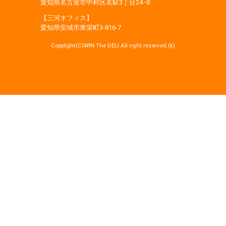
愛知県名古屋市中村区名駅3丁目24−8
【三河オフィス】
愛知県安城市東栄町3‐816‐7
Copylight(C)WIN The DELI All right reserved.(k)