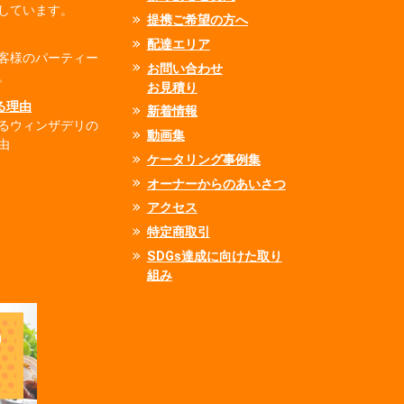
しています。
提携ご希望の方へ
配達エリア
客様のパーティー
お問い合わせ
。
お見積り
れる理由
新着情報
るウィンザデリの
動画集
由
ケータリング事例集
オーナーからのあいさつ
アクセス
特定商取引
SDGs達成に向けた取り
組み