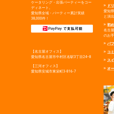
ケータリング・出張パーティーをコー
ド
ディネート。
愛知
愛知県全域・パーティー累計実績
と演
38,000件！
初
名古
のお
パ
【名古屋オフィス】
コ
愛知県名古屋市中村区名駅3丁目24−8
ス
【三河オフィス】
オ
愛知県安城市東栄町3‐816‐7