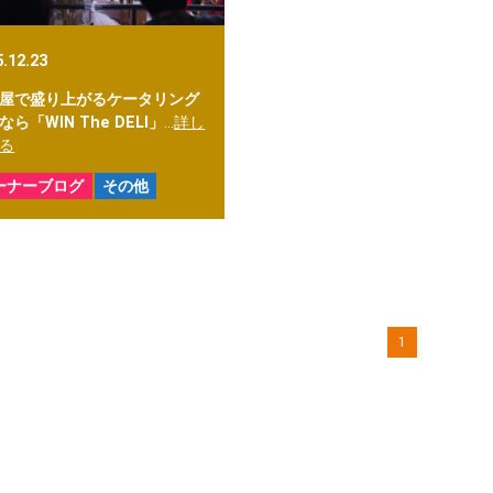
5.12.23
屋で盛り上がるケータリング
なら「WIN The DELI」
…
詳し
る
ーナーブログ
その他
1