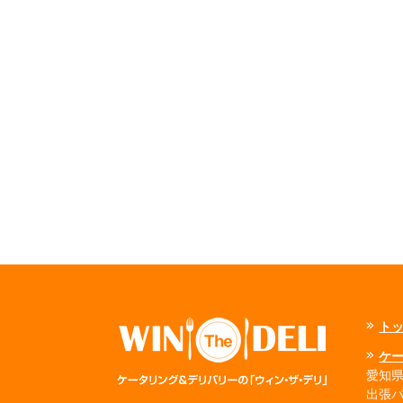
ト
ケ
愛知県
出張