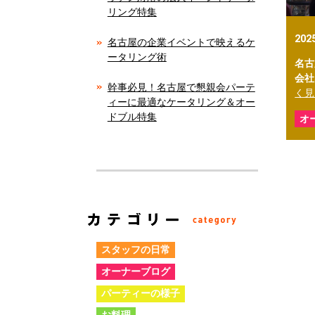
リング特集
202
名古屋の企業イベントで映えるケ
ータリング術
名古
会社
幹事必見！名古屋で懇親会パーテ
く見
ィーに最適なケータリング＆オー
ドブル特集
オ
スタッフの日常
オーナーブログ
パーティーの様子