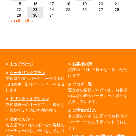
15
16
17
18
19
20
21
22
23
24
25
26
27
28
29
30
31
« 11月
1月 »
トップページ
お客様の声
実際のご利用の様子をご覧いただ
ケータリングプラン
けます。
愛知県全域・パーティー累計実績
38,000件！出張パーティーを演出
ブログ一覧
します。
運営者の情熱ブログです、お客様
の喜びの声やパーティーの様子を
ドリンク・オプション
更新しています。
愛知県随一のオードブル・寿司な
どの品揃えと演出料理の数々
ご注文の流れ
名古屋市を中心に様々なお客様の
初めての方へ
パーティーのお手伝いをしており
名古屋市を中心に様々なお客様の
ます。
パーティーのお手伝いをしており