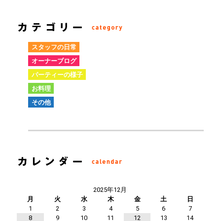
スタッフの日常
オーナーブログ
パーティーの様子
お料理
その他
2025年12月
月
火
水
木
金
土
日
1
2
3
4
5
6
7
8
9
10
11
12
13
14