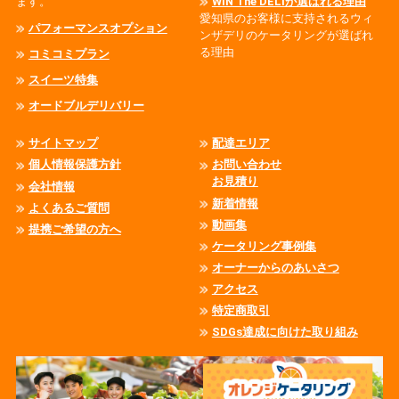
ます。
WIN The DELIが選ばれる理由
愛知県のお客様に支持されるウィ
パフォーマンスオプション
ンザデリのケータリングが選ばれ
る理由
コミコミプラン
スイーツ特集
オードブルデリバリー
サイトマップ
配達エリア
個人情報保護方針
お問い合わせ
お見積り
会社情報
新着情報
よくあるご質問
動画集
提携ご希望の方へ
ケータリング事例集
オーナーからのあいさつ
アクセス
特定商取引
SDGs達成に向けた取り組み