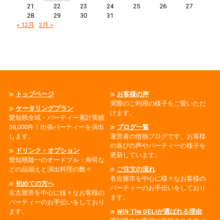
21
22
23
24
25
26
27
28
29
30
31
« 12月
2月 »
トップページ
お客様の声
実際のご利用の様子をご覧いただ
ケータリングプラン
けます。
愛知県全域・パーティー累計実績
38,000件！出張パーティーを演出
ブログ一覧
します。
運営者の情熱ブログです、お客様
の喜びの声やパーティーの様子を
ドリンク・オプション
更新しています。
愛知県随一のオードブル・寿司な
どの品揃えと演出料理の数々
ご注文の流れ
名古屋市を中心に様々なお客様の
初めての方へ
パーティーのお手伝いをしており
名古屋市を中心に様々なお客様の
ます。
パーティーのお手伝いをしており
ます。
WIN The DELIが選ばれる理由