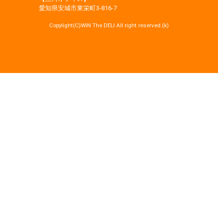
愛知県安城市東栄町3‐816‐7
Copylight(C)WIN The DELI All right reserved.(k)