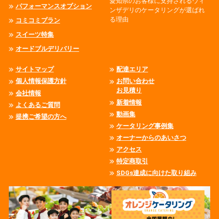
愛知県のお客様に支持されるウィ
パフォーマンスオプション
ンザデリのケータリングが選ばれ
る理由
コミコミプラン
スイーツ特集
オードブルデリバリー
サイトマップ
配達エリア
個人情報保護方針
お問い合わせ
お見積り
会社情報
新着情報
よくあるご質問
動画集
提携ご希望の方へ
ケータリング事例集
オーナーからのあいさつ
アクセス
特定商取引
SDGs達成に向けた取り組み