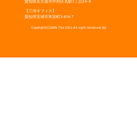
愛知県名古屋市中村区名駅3丁目24−8
【三河オフィス】
愛知県安城市東栄町3‐816‐7
Copylight(C)WIN The DELI All right reserved.(k)