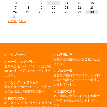
10
11
12
13
14
15
16
17
18
19
20
21
22
23
24
25
26
27
28
29
30
31
« 11月
1月 »
トップページ
お客様の声
実際のご利用の様子をご覧いただ
ケータリングプラン
けます。
愛知県全域・パーティー累計実績
38,000件！出張パーティーを演出
ブログ一覧
します。
運営者の情熱ブログです、お客様
の喜びの声やパーティーの様子を
ドリンク・オプション
更新しています。
愛知県随一のオードブル・寿司な
どの品揃えと演出料理の数々
ご注文の流れ
名古屋市を中心に様々なお客様の
初めての方へ
パーティーのお手伝いをしており
名古屋市を中心に様々なお客様の
ます。