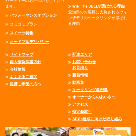
パーティーのお手伝いをしており
ます。
WIN The DELIが選ばれる理由
愛知県のお客様に支持されるウィ
パフォーマンスオプション
ンザデリのケータリングが選ばれ
る理由
コミコミプラン
スイーツ特集
オードブルデリバリー
サイトマップ
配達エリア
個人情報保護方針
お問い合わせ
お見積り
会社情報
新着情報
よくあるご質問
動画集
提携ご希望の方へ
ケータリング事例集
オーナーからのあいさつ
アクセス
特定商取引
SDGs達成に向けた取り組み