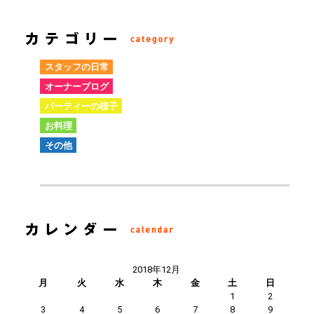
スタッフの日常
オーナーブログ
パーティーの様子
お料理
その他
2018年12月
月
火
水
木
金
土
日
1
2
3
4
5
6
7
8
9