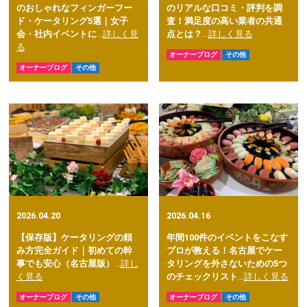
のおしゃれなフィンガーフー
のリアルな口コミ・評判を調
ド・ケータリング5選｜女子
査！満足度の高い業者の共通
会・社内イベントに
…
詳しく見
点とは？
…
詳しく見る
る
オーナーブログ
その他
オーナーブログ
その他
2026.04.20
2026.04.16
【保存版】ケータリングの頼
年間100件のイベントをこなす
み方完全ガイド｜初めての幹
プロが教える！名古屋でケー
事でも安心（名古屋版）
…
詳し
タリングを外さないための5つ
く見る
のチェックリスト
…
詳しく見る
オーナーブログ
その他
オーナーブログ
その他