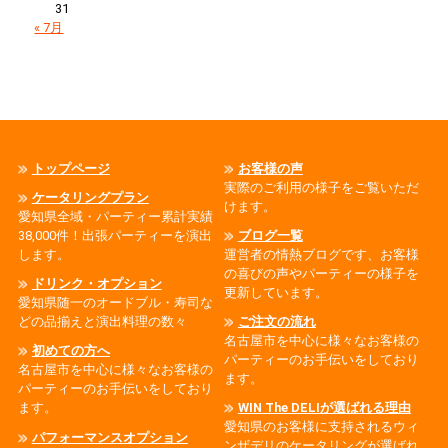
31
« 7月
トップページ
お客様の声
実際のご利用の様子をご覧いただ
ケータリングプラン
けます。
愛知県全域・パーティー累計実績
38,000件！出張パーティーを演出
ブログ一覧
します。
運営者の情熱ブログです、お客様
の喜びの声やパーティーの様子を
ドリンク・オプション
更新しています。
愛知県随一のオードブル・寿司な
どの品揃えと演出料理の数々
ご注文の流れ
名古屋市を中心に様々なお客様の
初めての方へ
パーティーのお手伝いをしており
名古屋市を中心に様々なお客様の
ます。
パーティーのお手伝いをしており
ます。
WIN The DELIが選ばれる理由
愛知県のお客様に支持されるウィ
パフォーマンスオプション
ンザデリのケータリングが選ばれ