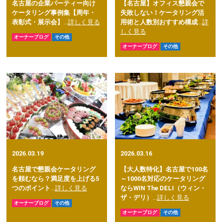
名古屋の企業パーティー向け
【名古屋】オフィス懇親会で
ケータリング事例集【周年・
失敗しない！ケータリング活
表彰式・展示会】
…
詳しく見る
用術と人数別おすすめ構成
…
詳
しく見る
オーナーブログ
その他
オーナーブログ
その他
2026.03.19
2026.03.16
名古屋で懇親会ケータリング
【大人数特化】名古屋で100名
を頼むなら？満足度を上げる5
～1000名対応のケータリング
つのポイント
…
詳しく見る
ならWIN The DELI（ウィン・
ザ・デリ）
…
詳しく見る
オーナーブログ
その他
オーナーブログ
その他