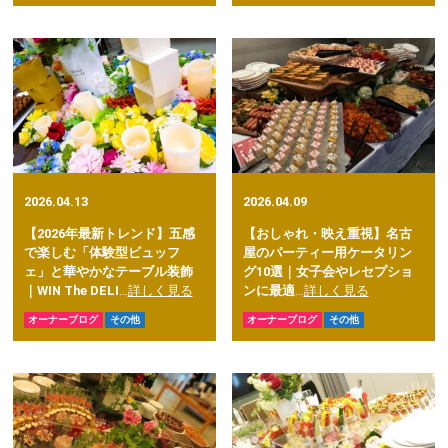
2026.04.13
2026.04.09
【2026年最新トレンド】五感
【おしゃれ・映え重視】名古
で楽しむ「体験型ビュッフ
屋のパーティー用ケータリン
ェ」と華やかなテーブル装飾
グ10選｜女子会やレセプショ
｜WIN The DELI
…
詳しく見る
ンに最適
…
詳しく見る
オーナーブログ
その他
オーナーブログ
その他