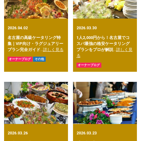
2026.04.02
2026.03.30
名古屋の高級ケータリング特
1人2,000円から！名古屋でコ
集｜VIP向け・ラグジュアリー
スパ最強の格安ケータリング
プラン完全ガイド
…
詳しく見る
プランをプロが解説
…
詳しく見
る
オーナーブログ
その他
オーナーブログ
2026.03.26
2026.03.23