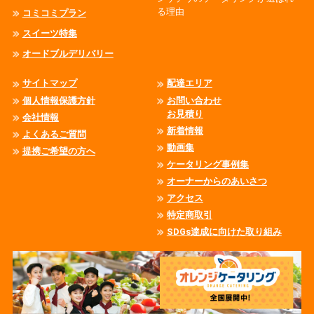
る理由
コミコミプラン
スイーツ特集
オードブルデリバリー
サイトマップ
配達エリア
個人情報保護方針
お問い合わせ
お見積り
会社情報
新着情報
よくあるご質問
動画集
提携ご希望の方へ
ケータリング事例集
オーナーからのあいさつ
アクセス
特定商取引
SDGs達成に向けた取り組み