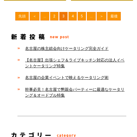
先頭
＜
...
2
3
4
5
...
＞
最後
名古屋の株主総会向けケータリング完全ガイド
【名古屋】出張シェフ＆ライブキッチン対応の法人イベ
ントケータリング特集
名古屋の企業イベントで映えるケータリング術
幹事必見！名古屋で懇親会パーティーに最適なケータリ
ング＆オードブル特集