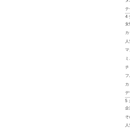
タ
テ
4
女
カ
人
マ
ミ
チ
フ
カ
デ
5
企
そ
人