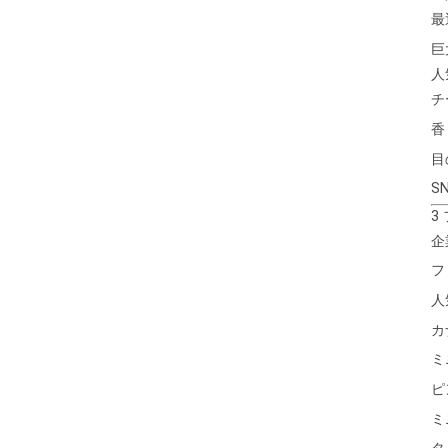
最
巨
人
チ
香
目
S
3
企
フ
人
カ
ミ
ピ
ミ