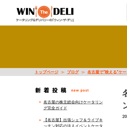
トップページ
≫
ブログ
≫
名古屋で“映える”ケ
名古屋の株主総会向けケータリン
グ完全ガイド
20
【名古屋】出張シェフ＆ライブキ
ッチン対応の法人イベントケータ