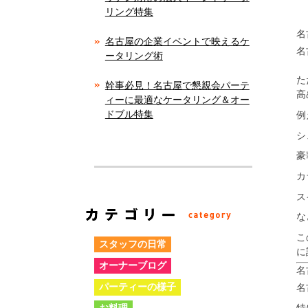
リング特集
名
名古屋の企業イベントで映えるケ
名
ータリング術
た
幹事必見！名古屋で懇親会パーテ
高
ィーに最適なケータリング＆オー
ドブル特集
例
シ
豪
カ
ス
な
こ
スタッフの日常
に
オーナーブログ
名
パーティーの様子
名