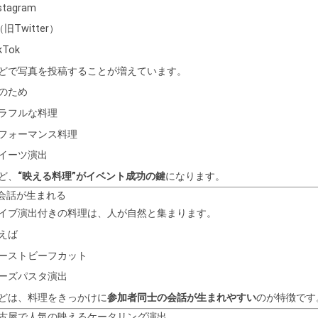
stagram
（旧Twitter）
kTok
どで写真を投稿することが増えています。
のため
ラフルな料理
フォーマンス料理
イーツ演出
ど、
“映える料理”がイベント成功の鍵
になります。
 会話が生まれる
イブ演出付きの料理は、人が自然と集まります。
えば
ーストビーフカット
ーズパスタ演出
どは、料理をきっかけに
参加者同士の会話が生まれやすい
のが特徴です
古屋で人気の映えるケータリング演出