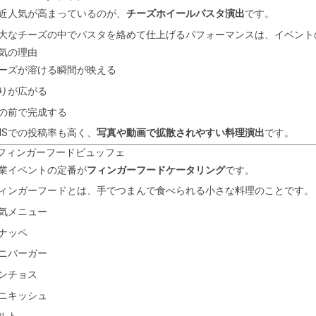
近人気が高まっているのが、
チーズホイールパスタ演出
です。
大なチーズの中でパスタを絡めて仕上げるパフォーマンスは、イベント
気の理由
ーズが溶ける瞬間が映える
りが広がる
の前で完成する
NSでの投稿率も高く、
写真や動画で拡散されやすい料理演出
です。
 フィンガーフードビュッフェ
業イベントの定番が
フィンガーフードケータリング
です。
ィンガーフードとは、手でつまんで食べられる小さな料理のことです。
気メニュー
ナッペ
ニバーガー
ンチョス
ニキッシュ