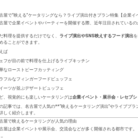
古屋で“映える”ケータリングなら？ライブ演出付きプラン特集【企業イ
古屋で企業イベントやパーティーを開催する際、近年注目されているのが*
だ料理を提供するだけでなく、
ライブ演出やSNS映えするフード演出
を
めることができます。
えば
ェフが目の前で料理を仕上げるライブキッチン
華なローストビーフカッティング
ラフルなフィンガーフードビュッフェ
イーツが並ぶデザートビュッフェ
ど、視覚的にも楽しいケータリングは
企業イベント・展示会・レセプシ
の記事では、名古屋で人気の**“映えるケータリング演出”やライブプラ
詳しく紹介します。
古屋で映えるケータリングが人気の理由
古屋は企業イベントや展示会、交流会などが多く開催される都市です。