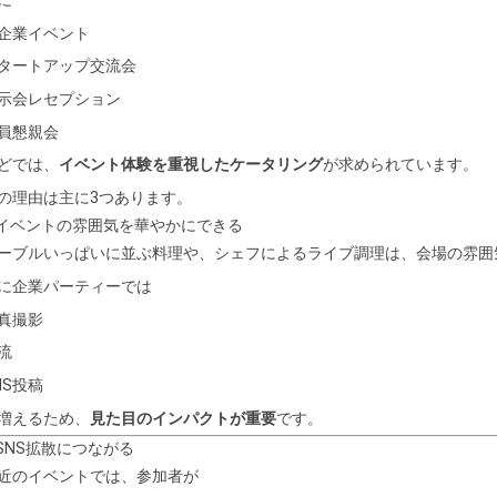
に
T企業イベント
タートアップ交流会
示会レセプション
員懇親会
どでは、
イベント体験を重視したケータリング
が求められています。
の理由は主に3つあります。
 イベントの雰囲気を華やかにできる
ーブルいっぱいに並ぶ料理や、シェフによるライブ調理は、会場の雰囲
に企業パーティーでは
真撮影
流
NS投稿
増えるため、
見た目のインパクトが重要
です。
 SNS拡散につながる
近のイベントでは、参加者が