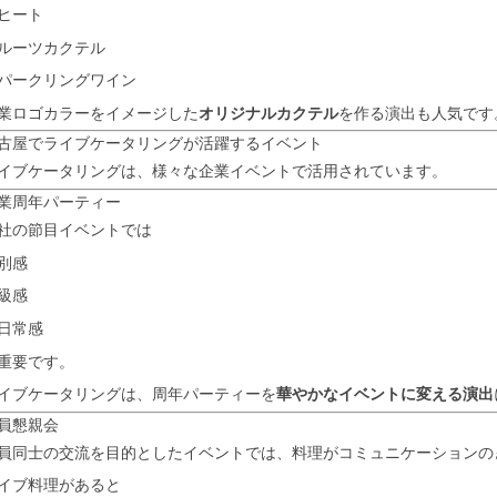
ヒート
ルーツカクテル
パークリングワイン
業ロゴカラーをイメージした
オリジナルカクテル
を作る演出も人気です
古屋でライブケータリングが活躍するイベント
イブケータリングは、様々な企業イベントで活用されています。
業周年パーティー
社の節目イベントでは
別感
級感
日常感
重要です。
イブケータリングは、周年パーティーを
華やかなイベントに変える演出
員懇親会
員同士の交流を目的としたイベントでは、料理がコミュニケーションの
イブ料理があると