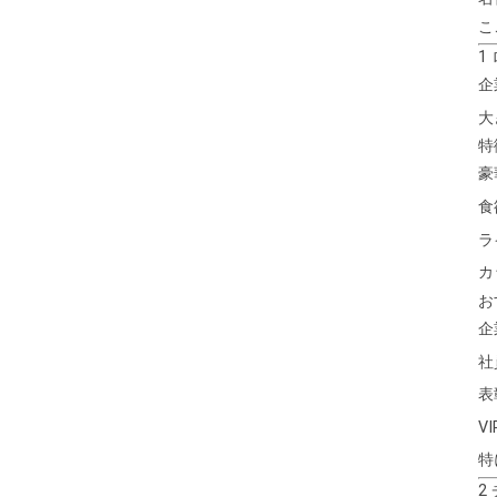
こ
1
企
大
特
豪
食
ラ
カ
お
企
社
表
V
特
2