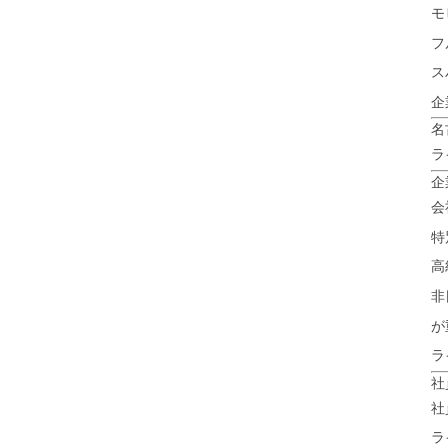
モ
フ
ス
企
名
ラ
企
会
特
高
非
が
ラ
社
社
ラ