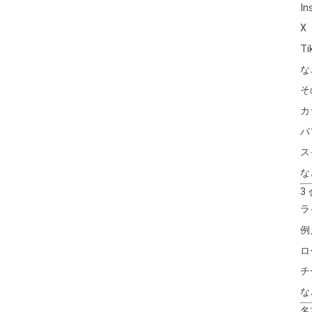
In
X
Ti
な
そ
カ
パ
ス
な
3
ラ
例
ロ
チ
な
名