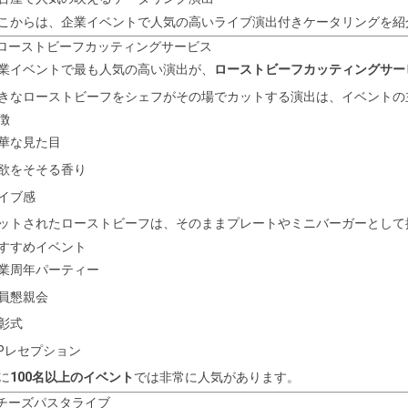
こからは、企業イベントで人気の高いライブ演出付きケータリングを紹
 ローストビーフカッティングサービス
業イベントで最も人気の高い演出が、
ローストビーフカッティングサー
きなローストビーフをシェフがその場でカットする演出は、イベントの
徴
華な見た目
欲をそそる香り
イブ感
ットされたローストビーフは、そのままプレートやミニバーガーとして
すすめイベント
業周年パーティー
員懇親会
彰式
IPレセプション
に
100名以上のイベント
では非常に人気があります。
 チーズパスタライブ