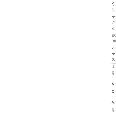
う
3
ケ
グ
4
参
向
5
ケ
ス
よ
Q
A
Q
A
Q