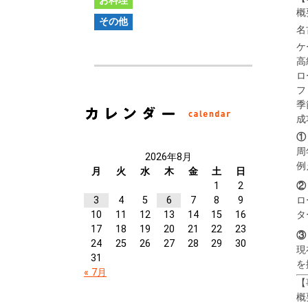
お料理
概
その他
名
ケ
高
ロ
フ
季
成
①
周
2026年8月
例
月
火
水
木
金
土
日
1
2
②
3
4
5
6
7
8
9
ロ
10
11
12
13
14
15
16
タ
17
18
19
20
21
22
23
③
24
25
26
27
28
29
30
現
31
を
« 7月
【
概