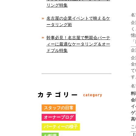
リング特集
名
名古屋の企業イベントで映えるケ
企
ータリング術
く
憶
幹事必見！名古屋で懇親会パーテ
「
ィーに最適なケータリング＆オー
企
ドブル特集
企
全
て
す
名
料
会
イ
スタッフの日常
ゲ
オーナーブログ
高
パーティーの様子
こ
【