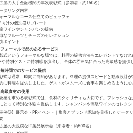
古屋の大手金融機関の年次表彰式（参加者：約150名）
ータリング内容
ォーマルなコース仕立てのビュッフェ
IP向けの個別盛りプレート
級ワインやシャンパンの提供
緻なフルーツとチーズのセレクション
功ポイント
 フォーマルで品のあるサービス
彰式というフォーマルな場では、料理の提供方法もエレガントでなけれ
IPや特別ゲストに特別感を演出し、全体の雰囲気に合った高級感を提供
 短時間でのサービス提供
彰式は通常、時間に制約があります。料理の提供スピードと動線設計が
的に料理を提供しました。ゲストがスムーズに食事を楽しめるように心
 高級食材の使用
級感を求める表彰式では、食材のクオリティも大切です。フレッシュな
にとって特別な体験を提供します。シャンパンや高級ワインのセレクシ
事例③】展示会・PRイベント｜集客とブランド認知を目指したケータ
要
古屋の大規模なIT製品展示会（来場者：約500名）