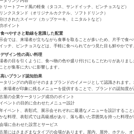
ータリング内容
トリートフード風の軽食（タコス、サンドイッチ、ピンチョスなど）
リンクスタンド（オリジナルカクテル、ソフトドリンク）
分けされたスイーツ（カップケーキ、ミニタルトなど）
功ポイント
 食べやすさと動線を意識した配置
示会では、来場者が立ちながら食事を取ることが多いため、片手で食べ
イッチ、ピンチョスなどは、手軽に食べられてかつ見た目も鮮やかです
 デザイン性の高い料理
場者の目を引くように、食べ物の色や盛り付けにもこだわりがありまし
ことが集客に大いに影響します。
 高いブランド認知効果
ータリングの内容がそのままブランドのイメージとして認識されます。
、来場者が印象に残るメニューを提供することで、ブランドの認知度が
古屋の企業ケータリング成功のポイント
. イベントの目的に合わせたメニュー設計
年イベント、表彰式、展示会それぞれに最適なメニューを設計すること
かな料理、表彰式では高級感があり、落ち着いた雰囲気を持った料理が
. 会場に合わせた設営とサービス
古屋にはさまざまなタイプの会場があります。屋内、屋外、ホテル、オ