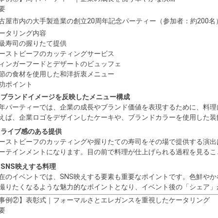
要
古屋市内の大手製造業の創立20周年記念パーティー（参加者：約200名
ータリング内容
級寿司の握りたて提供
ーストビーフのカッティングサービス
ィンガーフードとデザートのビュッフェ
節の食材を使用した和洋折衷メニュー
功ポイント
 ブランドイメージを反映したメニュー構成
年パーティーでは、企業の成長やブランド価値を表現するために、料理
えば、企業ロゴをデザインしたケーキや、ブランドカラーを使用した装
 ライブ感のある提供
ーストビーフのカッティングや握りたての寿司をその場で提供する演出
ーテインメントになります。目の前で料理が仕上げられる過程を見るこ
 SNS映えする料理
在のイベントでは、SNS映えする要素も重要なポイントです。色鮮や
撮りたくなるような魅力的なポイントとなり、イベント後の「シェア」
事例②】表彰式｜フォーマルさとエレガンスを重視したケータリング
要