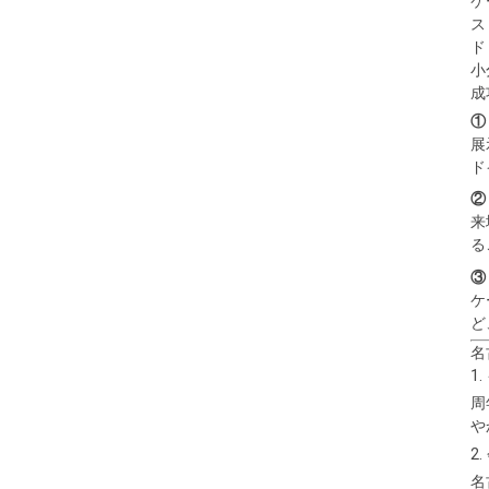
ケ
ス
ド
小
成
①
展
ド
②
来
る
③
ケ
ど
名
1
周
や
2
名