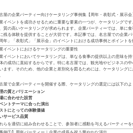
古屋の企業パーティー向けケータリング事例集【周年・表彰式・展示会
業イベントを成功させるために重要な要素の一つが、ケータリングです
、質の高いケータリングが求められます。企業パーティーでは、単に食
に残る体験を提供することが大切です。本記事では、名古屋での企業パ
周年」「表彰式」「展示会」のイベントにおける成功事例とポイントを
業イベントにおけるケータリングの重要性
業イベントにおいてケータリングは、単なる食事の提供以上の意味を持
体の成功に直結するからです。特に名古屋では、観光地やビジネスの中
います。そのため、他の企業と差別化を図るためには、ケータリングに
。
古屋で企業パーティーを開催する際、ケータリングの選定には以下のよ
理の質とバリエーション
場に合わせた設営
ベントテーマに合った演出
ストにとっての体験価値
いサービス品質
れらを適切に組み合わせることで、参加者に感動を与えるパーティーを
事例①】周年パーティー｜企業の成長を祝う華やかな演出