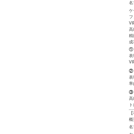
名
ケ
フ
V
高
精
成
①
表
V
②
表
率
③
高
ト
【
概
名