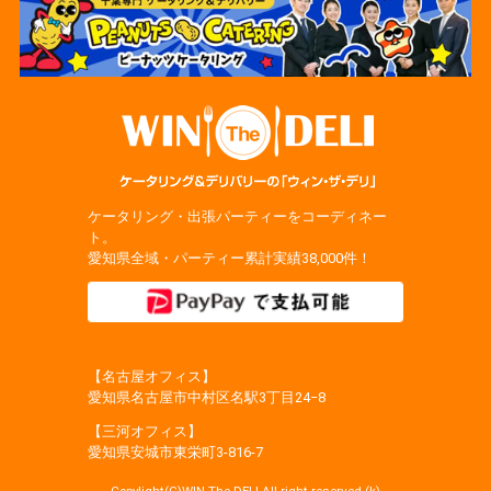
ケータリング・出張パーティーをコーディネー
ト。
愛知県全域・パーティー累計実績38,000件！
【名古屋オフィス】
愛知県名古屋市中村区名駅3丁目24−8
【三河オフィス】
愛知県安城市東栄町3‐816‐7
Copylight(C)WIN The DELI All right reserved.(k)