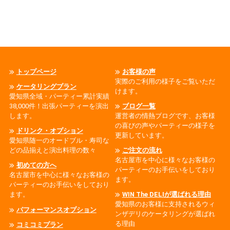
トップページ
お客様の声
実際のご利用の様子をご覧いただ
ケータリングプラン
けます。
愛知県全域・パーティー累計実績
38,000件！出張パーティーを演出
ブログ一覧
します。
運営者の情熱ブログです、お客様
の喜びの声やパーティーの様子を
ドリンク・オプション
更新しています。
愛知県随一のオードブル・寿司な
どの品揃えと演出料理の数々
ご注文の流れ
名古屋市を中心に様々なお客様の
初めての方へ
パーティーのお手伝いをしており
名古屋市を中心に様々なお客様の
ます。
パーティーのお手伝いをしており
ます。
WIN The DELIが選ばれる理由
愛知県のお客様に支持されるウィ
パフォーマンスオプション
ンザデリのケータリングが選ばれ
る理由
コミコミプラン