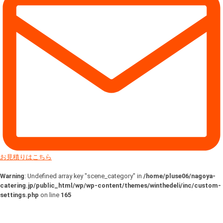
お見積りはこちら
Warning
: Undefined array key "scene_category" in
/home/pluse06/nagoya-
catering.jp/public_html/wp/wp-content/themes/winthedeli/inc/custom-
settings.php
on line
165