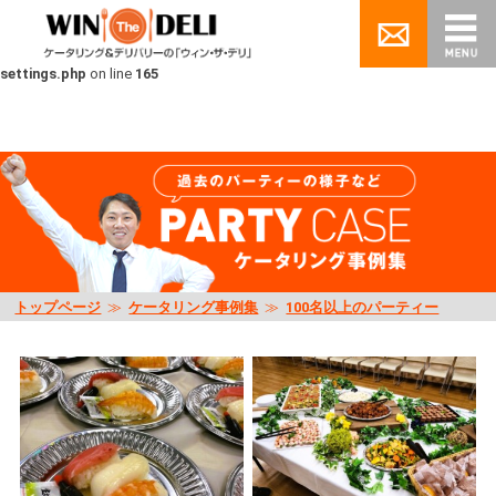
Warning
: Undefined array key "scene_category" in
/home/pluse06/nagoya-
catering.jp/public_html/wp/wp-content/themes/winthedeli/inc/custom-
settings.php
on line
165
トップページ
≫
ケータリング事例集
≫
100名以上のパーティー