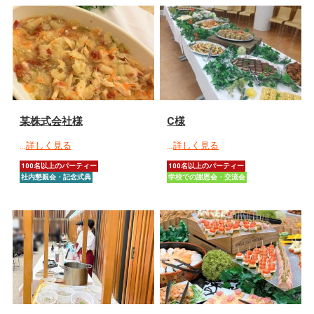
某株式会社様
C様
…
詳しく見る
…
詳しく見る
100名以上のパーティー
100名以上のパーティー
社内懇親会・記念式典
学校での謝恩会・交流会