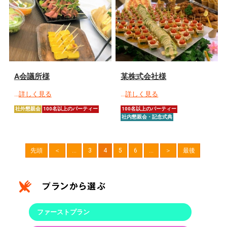
A会議所様
某株式会社様
…
詳しく見る
…
詳しく見る
社外懇親会
100名以上のパーティー
100名以上のパーティー
社内懇親会・記念式典
先頭
＜
...
3
4
5
6
...
＞
最後
ファーストプラン