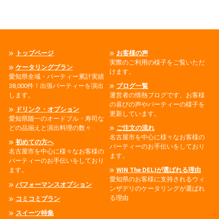
トップページ
お客様の声
実際のご利用の様子をご覧いただ
ケータリングプラン
けます。
愛知県全域・パーティー累計実績
38,000件！出張パーティーを演出
ブログ一覧
します。
運営者の情熱ブログです、お客様
の喜びの声やパーティーの様子を
ドリンク・オプション
更新しています。
愛知県随一のオードブル・寿司な
どの品揃えと演出料理の数々
ご注文の流れ
名古屋市を中心に様々なお客様の
初めての方へ
パーティーのお手伝いをしており
名古屋市を中心に様々なお客様の
ます。
パーティーのお手伝いをしており
ます。
WIN The DELIが選ばれる理由
愛知県のお客様に支持されるウィ
パフォーマンスオプション
ンザデリのケータリングが選ばれ
る理由
コミコミプラン
スイーツ特集