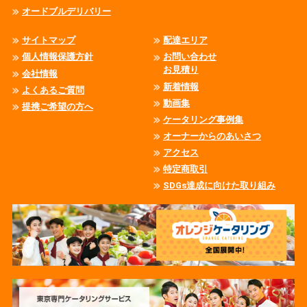
オードブルデリバリー
サイトマップ
配達エリア
個人情報保護方針
お問い合わせ
お見積り
会社情報
新着情報
よくあるご質問
動画集
提携ご希望の方へ
ケータリング事例集
オーナーからのあいさつ
アクセス
特定商取引
SDGs達成に向けた取り組み