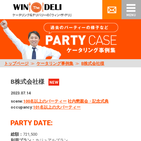
トップページ
≫
ケータリング事例集
≫
B株式会社様
B株式会社様
NEW
2023.07.14
scene:
100名以上のパーティー
社内懇親会・記念式典
occupancy:
101名以上の大パーティー
総額：
721,500
利用プラン：
カジュアルプラン