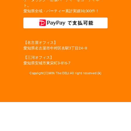
ト。
愛知県全域・パーティー累計実績38,000件！
【名古屋オフィス】
愛知県名古屋市中村区名駅3丁目24−8
【三河オフィス】
愛知県安城市東栄町3‐816‐7
Copylight(C)WIN The DELI All right reserved.(k)