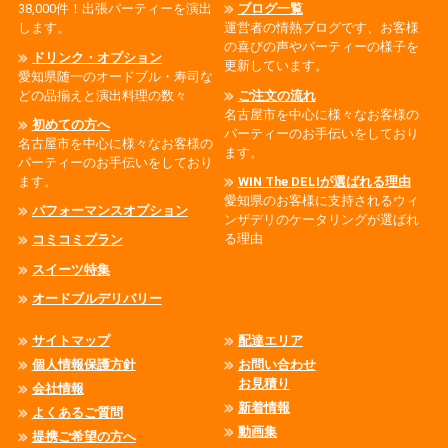
38,000件！出張パーティーを演出
ブログ一覧
します。
運営者の情熱ブログです、お客様
の喜びの声やパーティーの様子を
ドリンク・オプション
更新しています。
愛知県随一のオードブル・寿司な
どの品揃えと演出料理の数々
ご注文の流れ
名古屋市を中心に様々なお客様の
初めての方へ
パーティーのお手伝いをしており
名古屋市を中心に様々なお客様の
ます。
パーティーのお手伝いをしており
ます。
WIN The DELIが選ばれる理由
愛知県のお客様に支持されるウィ
パフォーマンスオプション
ンザデリのケータリングが選ばれ
る理由
コミコミプラン
スイーツ特集
オードブルデリバリー
サイトマップ
配達エリア
個人情報保護方針
お問い合わせ
お見積り
会社情報
新着情報
よくあるご質問
動画集
提携ご希望の方へ