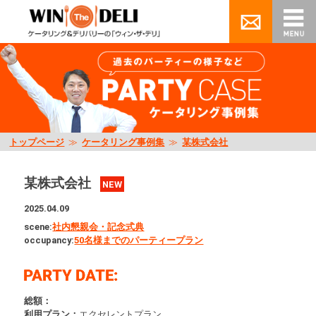
トップページ
≫
ケータリング事例集
≫
某株式会社
某株式会社
NEW
2025.04.09
scene:
社内懇親会・記念式典
occupancy:
50名様までのパーティープラン
総額：
利用プラン：
エクセレントプラン