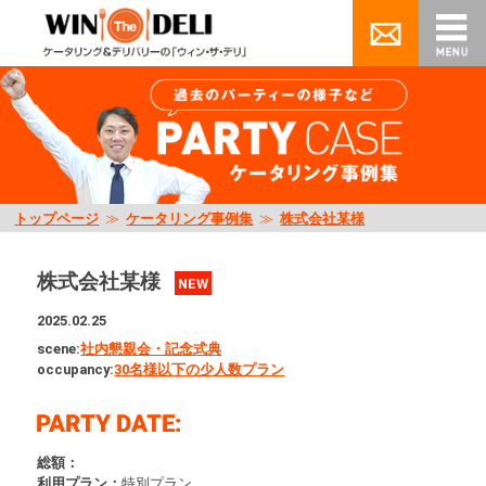
トップページ
≫
ケータリング事例集
≫
株式会社某様
株式会社某様
NEW
2025.02.25
scene:
社内懇親会・記念式典
occupancy:
30名様以下の少人数プラン
総額：
利用プラン：
特別プラン