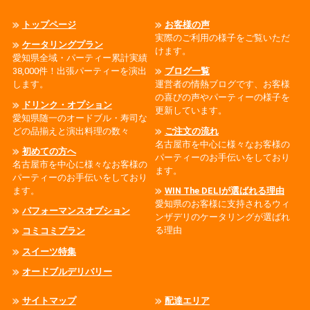
トップページ
お客様の声
実際のご利用の様子をご覧いただ
ケータリングプラン
けます。
愛知県全域・パーティー累計実績
38,000件！出張パーティーを演出
ブログ一覧
します。
運営者の情熱ブログです、お客様
の喜びの声やパーティーの様子を
ドリンク・オプション
更新しています。
愛知県随一のオードブル・寿司な
どの品揃えと演出料理の数々
ご注文の流れ
名古屋市を中心に様々なお客様の
初めての方へ
パーティーのお手伝いをしており
名古屋市を中心に様々なお客様の
ます。
パーティーのお手伝いをしており
ます。
WIN The DELIが選ばれる理由
愛知県のお客様に支持されるウィ
パフォーマンスオプション
ンザデリのケータリングが選ばれ
る理由
コミコミプラン
スイーツ特集
オードブルデリバリー
サイトマップ
配達エリア