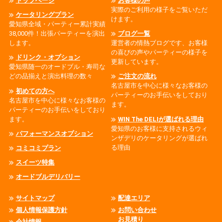
トップページ
お客様の声
実際のご利用の様子をご覧いただ
ケータリングプラン
けます。
愛知県全域・パーティー累計実績
38,000件！出張パーティーを演出
ブログ一覧
します。
運営者の情熱ブログです、お客様
の喜びの声やパーティーの様子を
ドリンク・オプション
更新しています。
愛知県随一のオードブル・寿司な
どの品揃えと演出料理の数々
ご注文の流れ
名古屋市を中心に様々なお客様の
初めての方へ
パーティーのお手伝いをしており
名古屋市を中心に様々なお客様の
ます。
パーティーのお手伝いをしており
ます。
WIN The DELIが選ばれる理由
愛知県のお客様に支持されるウィ
パフォーマンスオプション
ンザデリのケータリングが選ばれ
る理由
コミコミプラン
スイーツ特集
オードブルデリバリー
サイトマップ
配達エリア
個人情報保護方針
お問い合わせ
お見積り
会社情報