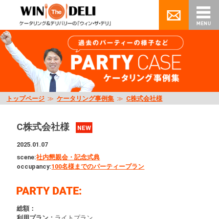
トップページ
≫
ケータリング事例集
≫
C株式会社様
C株式会社様
NEW
2025.01.07
scene:
社内懇親会・記念式典
occupancy:
100名様までのパーティープラン
総額：
利用プラン：
ライトプラン