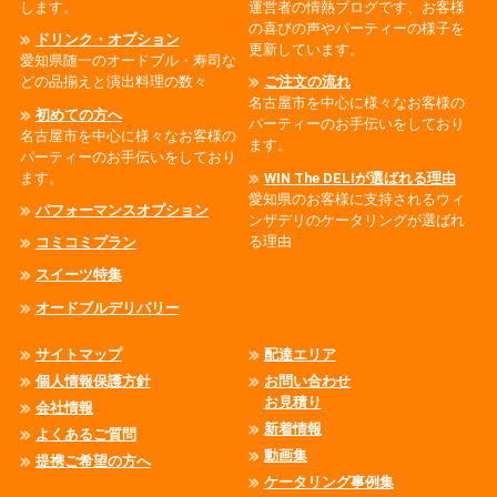
します。
運営者の情熱ブログです、お客様
の喜びの声やパーティーの様子を
ドリンク・オプション
更新しています。
愛知県随一のオードブル・寿司な
どの品揃えと演出料理の数々
ご注文の流れ
名古屋市を中心に様々なお客様の
初めての方へ
パーティーのお手伝いをしており
名古屋市を中心に様々なお客様の
ます。
パーティーのお手伝いをしており
ます。
WIN The DELIが選ばれる理由
愛知県のお客様に支持されるウィ
パフォーマンスオプション
ンザデリのケータリングが選ばれ
る理由
コミコミプラン
スイーツ特集
オードブルデリバリー
サイトマップ
配達エリア
個人情報保護方針
お問い合わせ
お見積り
会社情報
新着情報
よくあるご質問
動画集
提携ご希望の方へ
ケータリング事例集