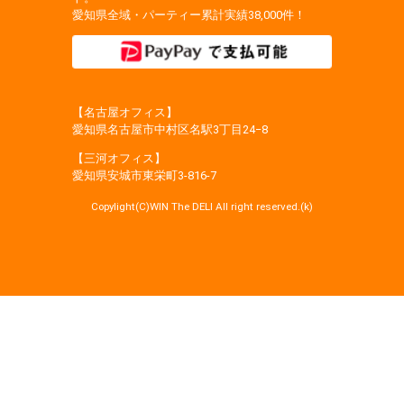
愛知県全域・パーティー累計実績38,000件！
【名古屋オフィス】
愛知県名古屋市中村区名駅3丁目24−8
【三河オフィス】
愛知県安城市東栄町3‐816‐7
Copylight(C)WIN The DELI All right reserved.(k)