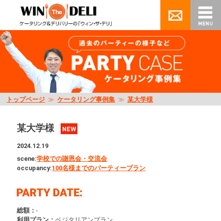
トップページ
≫
ケータリング事例集
≫
某大学様
某大学様
NEW
2024.12.19
scene:
学校での謝恩会・交流会
occupancy:
100名様までのパーティープラン
総額：
-
利用プラン：
ベジタリアンプラン