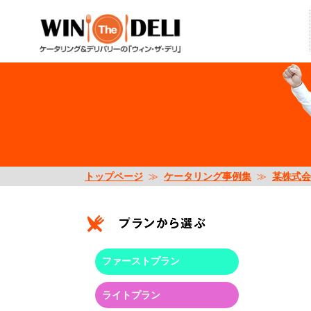
トップページ
≫
ケータリング事例集
≫
某株式会
ファーストプラン
ライトプラン