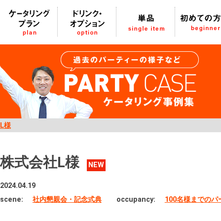
L様
株式会社L様
NEW
2024.04.19
scene:
社内懇親会・記念式典
occupancy:
100名様までの