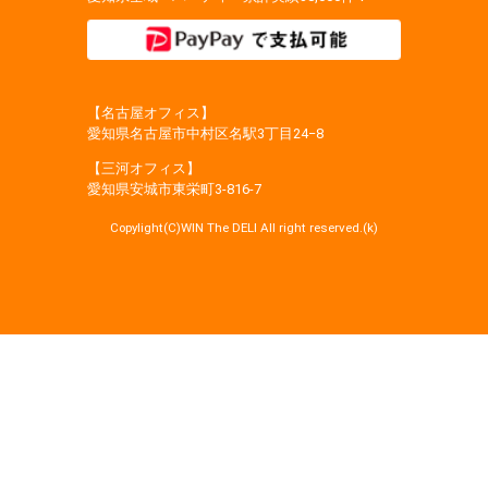
【名古屋オフィス】
愛知県名古屋市中村区名駅3丁目24−8
【三河オフィス】
愛知県安城市東栄町3‐816‐7
Copylight(C)WIN The DELI All right reserved.(k)