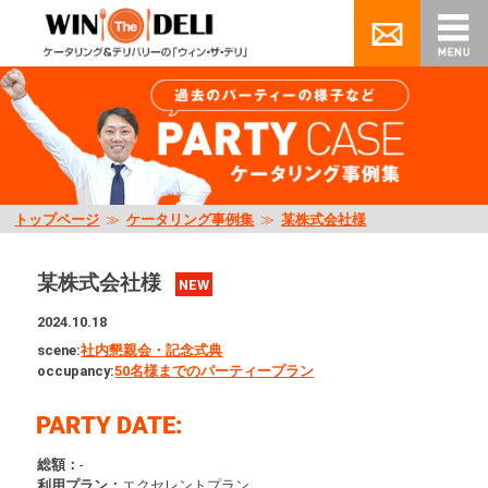
トップページ
≫
ケータリング事例集
≫
某株式会社様
某株式会社様
NEW
2024.10.18
scene:
社内懇親会・記念式典
occupancy:
50名様までのパーティープラン
総額：
-
利用プラン：
エクセレントプラン