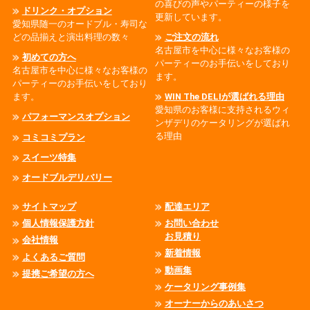
の喜びの声やパーティーの様子を
ドリンク・オプション
更新しています。
愛知県随一のオードブル・寿司な
どの品揃えと演出料理の数々
ご注文の流れ
名古屋市を中心に様々なお客様の
初めての方へ
パーティーのお手伝いをしており
名古屋市を中心に様々なお客様の
ます。
パーティーのお手伝いをしており
ます。
WIN The DELIが選ばれる理由
愛知県のお客様に支持されるウィ
パフォーマンスオプション
ンザデリのケータリングが選ばれ
る理由
コミコミプラン
スイーツ特集
オードブルデリバリー
サイトマップ
配達エリア
個人情報保護方針
お問い合わせ
お見積り
会社情報
新着情報
よくあるご質問
動画集
提携ご希望の方へ
ケータリング事例集
オーナーからのあいさつ