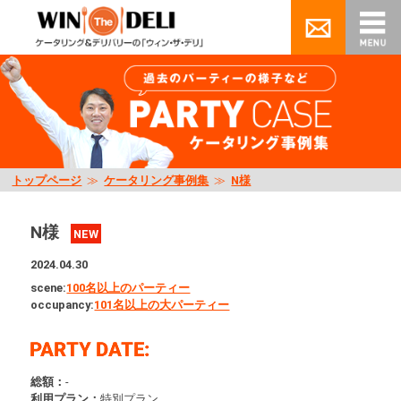
トップページ
≫
ケータリング事例集
≫
N様
N様
NEW
2024.04.30
scene:
100名以上のパーティー
occupancy:
101名以上の大パーティー
総額：
-
利用プラン：
特別プラン