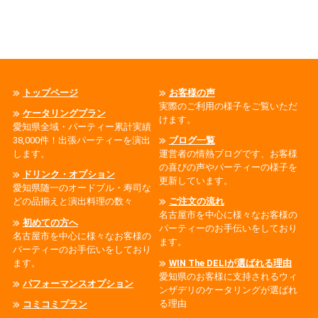
トップページ
お客様の声
実際のご利用の様子をご覧いただ
ケータリングプラン
けます。
愛知県全域・パーティー累計実績
38,000件！出張パーティーを演出
ブログ一覧
します。
運営者の情熱ブログです、お客様
の喜びの声やパーティーの様子を
ドリンク・オプション
更新しています。
愛知県随一のオードブル・寿司な
どの品揃えと演出料理の数々
ご注文の流れ
名古屋市を中心に様々なお客様の
初めての方へ
パーティーのお手伝いをしており
名古屋市を中心に様々なお客様の
ます。
パーティーのお手伝いをしており
ます。
WIN The DELIが選ばれる理由
愛知県のお客様に支持されるウィ
パフォーマンスオプション
ンザデリのケータリングが選ばれ
る理由
コミコミプラン