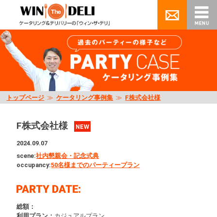
トップページ
≫
ケータリング事例集
≫
F株式会社様
F株式会社様
NEW
2024.09.07
scene:
社内懇親会・記念式典
occupancy:
50名様までのパーティープラン
総額：
利用プラン：
カジュアルプラン