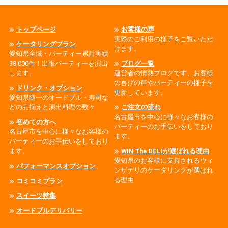
トップページ
お客様の声
実際のご利用の様子をご覧いただ
ケータリングプラン
けます。
愛知県全域・パーティー累計実績
38,000件！出張パーティーを演出
ブログ一覧
します。
運営者の情熱ブログです、お客様
の喜びの声やパーティーの様子を
ドリンク・オプション
更新しています。
愛知県随一のオードブル・寿司な
どの品揃えと演出料理の数々
ご注文の流れ
名古屋市を中心に様々なお客様の
初めての方へ
パーティーのお手伝いをしており
名古屋市を中心に様々なお客様の
ます。
パーティーのお手伝いをしており
ます。
WIN The DELIが選ばれる理由
愛知県のお客様に支持されるウィ
パフォーマンスオプション
ンザデリのケータリングが選ばれ
る理由
コミコミプラン
スイーツ特集
オードブルデリバリー