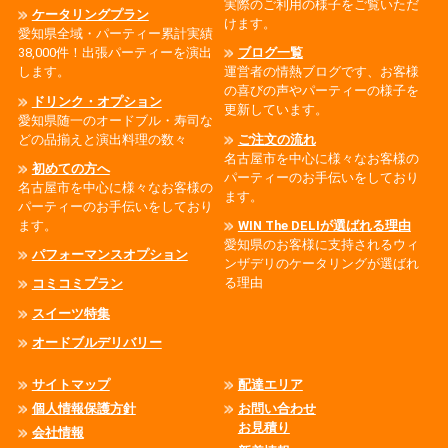
実際のご利用の様子をご覧いただ
ケータリングプラン
けます。
愛知県全域・パーティー累計実績
38,000件！出張パーティーを演出
ブログ一覧
します。
運営者の情熱ブログです、お客様
の喜びの声やパーティーの様子を
ドリンク・オプション
更新しています。
愛知県随一のオードブル・寿司な
どの品揃えと演出料理の数々
ご注文の流れ
名古屋市を中心に様々なお客様の
初めての方へ
パーティーのお手伝いをしており
名古屋市を中心に様々なお客様の
ます。
パーティーのお手伝いをしており
ます。
WIN The DELIが選ばれる理由
愛知県のお客様に支持されるウィ
パフォーマンスオプション
ンザデリのケータリングが選ばれ
る理由
コミコミプラン
スイーツ特集
オードブルデリバリー
サイトマップ
配達エリア
個人情報保護方針
お問い合わせ
お見積り
会社情報