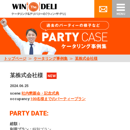
トップページ
≫
ケータリング事例集
≫
某株式会社様
某株式会社様
NEW
2024.06.25
scene:
社内懇親会・記念式典
occupancy:
100名様までのパーティープラン
総額：
利用プラン：
特別プラン