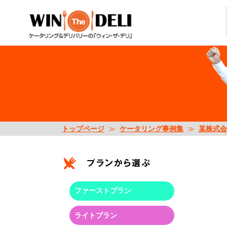
トップページ
≫
ケータリング事例集
≫
某株式会
ファーストプラン
ライトプラン