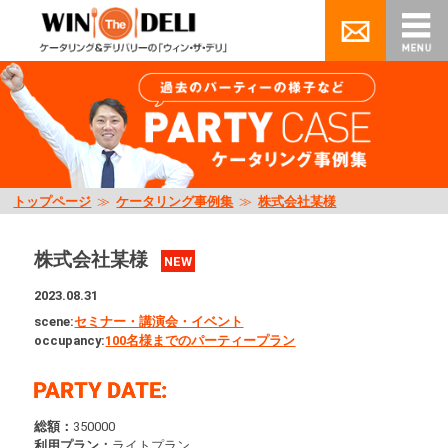
トップページ
≫
ケータリング事例集
≫
株式会社某様
株式会社某様
NEW
2023.08.31
scene:
セミナー・講演会・イベント
occupancy:
100名様までのパーティープラン
総額：
350000
利用プラン：
ライトプラン