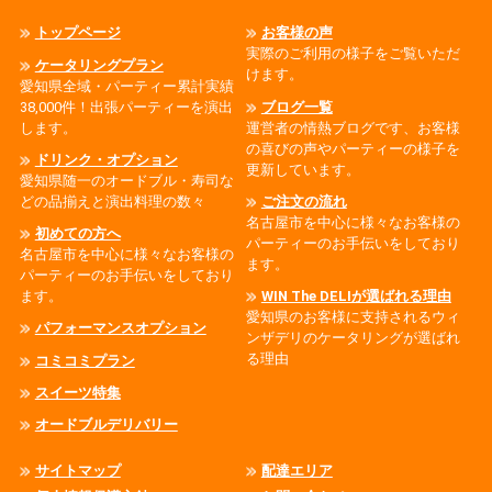
トップページ
お客様の声
実際のご利用の様子をご覧いただ
ケータリングプラン
けます。
愛知県全域・パーティー累計実績
38,000件！出張パーティーを演出
ブログ一覧
します。
運営者の情熱ブログです、お客様
の喜びの声やパーティーの様子を
ドリンク・オプション
更新しています。
愛知県随一のオードブル・寿司な
どの品揃えと演出料理の数々
ご注文の流れ
名古屋市を中心に様々なお客様の
初めての方へ
パーティーのお手伝いをしており
名古屋市を中心に様々なお客様の
ます。
パーティーのお手伝いをしており
ます。
WIN The DELIが選ばれる理由
愛知県のお客様に支持されるウィ
パフォーマンスオプション
ンザデリのケータリングが選ばれ
る理由
コミコミプラン
スイーツ特集
オードブルデリバリー
サイトマップ
配達エリア