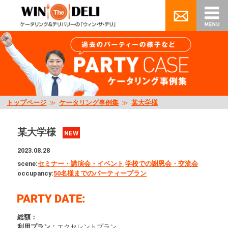
トップページ
≫
ケータリング事例集
≫
某大学様
某大学様
NEW
2023.08.28
scene:
セミナー・講演会・イベント
学校での謝恩会・交流会
occupancy:
50名様までのパーティープラン
総額：
利用プラン：
エクセレントプラン