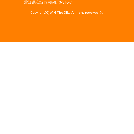
愛知県安城市東栄町3‐816‐7
Copylight(C)WIN The DELI All right reserved.(k)