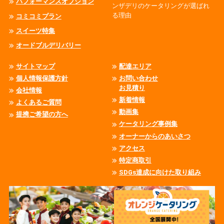
パフォーマンスオプション
ンザデリのケータリングが選ばれ
る理由
コミコミプラン
スイーツ特集
オードブルデリバリー
サイトマップ
配達エリア
個人情報保護方針
お問い合わせ
お見積り
会社情報
新着情報
よくあるご質問
動画集
提携ご希望の方へ
ケータリング事例集
オーナーからのあいさつ
アクセス
特定商取引
SDGs達成に向けた取り組み