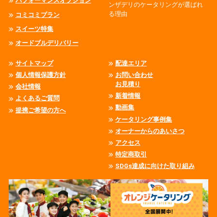
パフォーマンスオプション
ンザデリのケータリングが選ばれ
る理由
コミコミプラン
スイーツ特集
オードブルデリバリー
サイトマップ
配達エリア
個人情報保護方針
お問い合わせ
お見積り
会社情報
新着情報
よくあるご質問
動画集
提携ご希望の方へ
ケータリング事例集
オーナーからのあいさつ
アクセス
特定商取引
SDGs達成に向けた取り組み