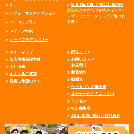
ます。
WIN The DELIが選ばれる理由
愛知県のお客様に支持されるウィ
パフォーマンスオプション
ンザデリのケータリングが選ばれ
る理由
コミコミプラン
スイーツ特集
オードブルデリバリー
サイトマップ
配達エリア
個人情報保護方針
お問い合わせ
お見積り
会社情報
新着情報
よくあるご質問
動画集
提携ご希望の方へ
ケータリング事例集
オーナーからのあいさつ
アクセス
特定商取引
SDGs達成に向けた取り組み