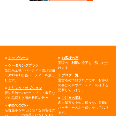
トップページ
お客様の声
実際のご利用の様子をご覧いただ
ケータリングプラン
けます。
愛知県全域・パーティー累計実績
38,000件！出張パーティーを演出
ブログ一覧
します。
運営者の情熱ブログです、お客様
の喜びの声やパーティーの様子を
ドリンク・オプション
更新しています。
愛知県随一のオードブル・寿司な
どの品揃えと演出料理の数々
ご注文の流れ
名古屋市を中心に様々なお客様の
初めての方へ
パーティーのお手伝いをしており
名古屋市を中心に様々なお客様の
ます。
パーティーのお手伝いをしており