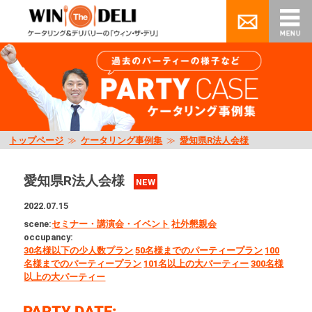
トップページ
≫
ケータリング事例集
≫
愛知県R法人会様
愛知県R法人会様
NEW
2022.07.15
scene:
セミナー・講演会・イベント
社外懇親会
occupancy:
30名様以下の少人数プラン
50名様までのパーティープラン
100
名様までのパーティープラン
101名以上の大パーティー
300名様
以上の大パーティー