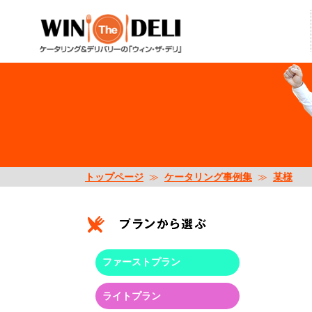
トップページ
≫
ケータリング事例集
≫
某様
ファーストプラン
ライトプラン