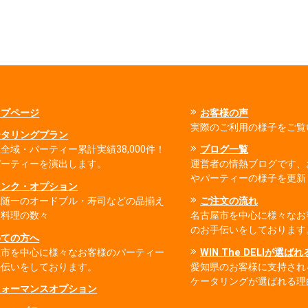
ップページ
お客様の声
実際のご利用の様子をご覧
ータリングプラン
全域・パーティー累計実績38,000件！
ブログ一覧
パーティーを演出します。
運営者の情熱ブログです、
やパーティーの様子を更新
リンク・オプション
県随一のオードブル・寿司などの品揃え
ご注文の流れ
出料理の数々
名古屋市を中心に様々なお
のお手伝いをしております
めての方へ
屋市を中心に様々なお客様のパーティー
WIN The DELIが選ば
手伝いをしております。
愛知県のお客様に支持され
ケータリングが選ばれる理
フォーマンスオプション