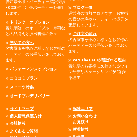
愛知県全域・パーティー累計実績
38,000件！出張パーティーを演出
ブログ一覧
します。
運営者の情熱ブログです、お客様
の喜びの声やパーティーの様子を
ドリンク・オプション
更新しています。
愛知県随一のオードブル・寿司な
どの品揃えと演出料理の数々
ご注文の流れ
名古屋市を中心に様々なお客様の
初めての方へ
パーティーのお手伝いをしており
名古屋市を中心に様々なお客様の
ます。
パーティーのお手伝いをしており
ます。
WIN The DELIが選ばれる理由
愛知県のお客様に支持されるウィ
パフォーマンスオプション
ンザデリのケータリングが選ばれ
る理由
コミコミプラン
スイーツ特集
オードブルデリバリー
サイトマップ
配達エリア
個人情報保護方針
お問い合わせ
お見積り
会社情報
新着情報
よくあるご質問
動画集