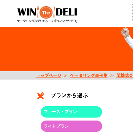
トップページ
≫
ケータリング事例集
≫
某株式会
ファーストプラン
ライトプラン