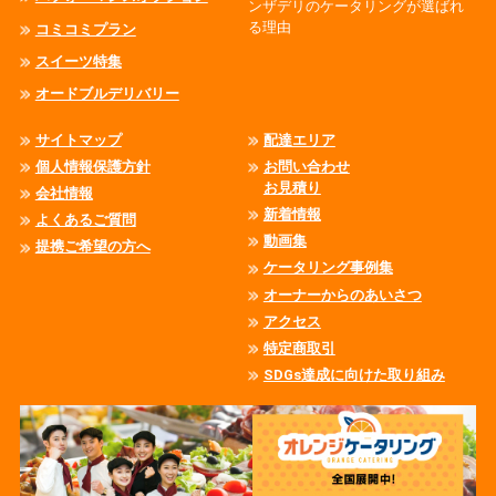
ンザデリのケータリングが選ばれ
る理由
コミコミプラン
スイーツ特集
オードブルデリバリー
サイトマップ
配達エリア
個人情報保護方針
お問い合わせ
お見積り
会社情報
新着情報
よくあるご質問
動画集
提携ご希望の方へ
ケータリング事例集
オーナーからのあいさつ
アクセス
特定商取引
SDGs達成に向けた取り組み