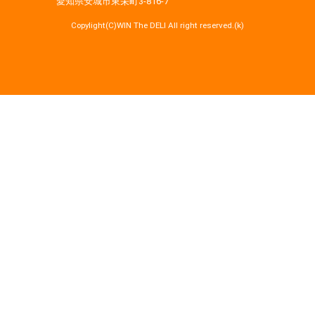
愛知県安城市東栄町3‐816‐7
Copylight(C)WIN The DELI All right reserved.(k)