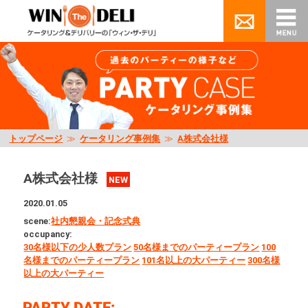
トップページ
≫
ケータリング事例集
≫
A株式会社様
A株式会社様
NEW
2020.01.05
scene:
社内懇親会・記念式典
occupancy:
30名様以下の少人数プラン
50名様までのパーティープラン
100
名様までのパーティープラン
101名以上の大パーティー
300名様
以上の大パーティー