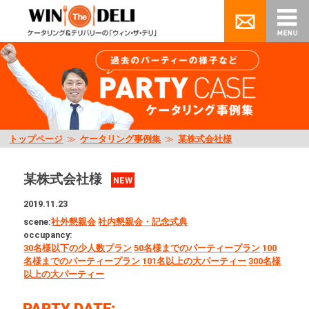
トップページ
≫
ケータリング事例集
≫
某株式会社様
某株式会社様
NEW
2019.11.23
scene:
社外懇親会
社内懇親会・記念式典
occupancy:
30名様以下の少人数プラン
50名様までのパーティープラン
100
名様までのパーティープラン
101名以上の大パーティー
300名様
以上の大パーティー