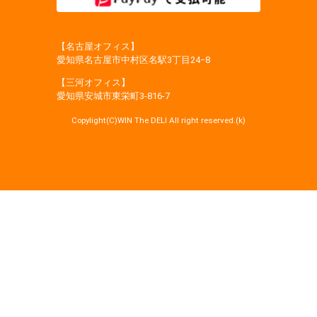
【名古屋オフィス】
愛知県名古屋市中村区名駅3丁目24−8
【三河オフィス】
愛知県安城市東栄町3‐816‐7
Copylight(C)WIN The DELI All right reserved.(k)