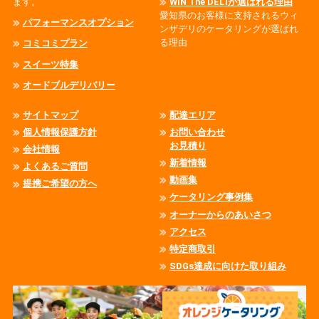
ます。
WIN The DELIが選ばれる理由
愛知県のお客様に支持されるウィ
パフォーマンスオプション
ンザデリのケータリングが選ばれ
る理由
コミコミプラン
スイーツ特集
オードブルデリバリー
サイトマップ
配達エリア
個人情報保護方針
お問い合わせ
お見積り
会社情報
新着情報
よくあるご質問
動画集
提携ご希望の方へ
ケータリング事例集
オーナーからのあいさつ
アクセス
特定商取引
SDGs達成に向けた取り組み