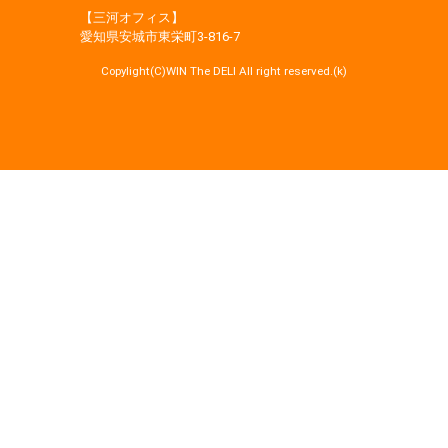
【三河オフィス】
愛知県安城市東栄町3‐816‐7
Copylight(C)WIN The DELI All right reserved.(k)