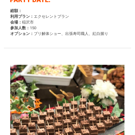
総額：
利用プラン：
エクセレントプラン
会場：
稲沢市
参加人数：
150
オプション：
ブリ解体ショー、出張寿司職人、紅白握り