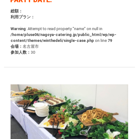
総額：
利用プラン：
Warning
: Attempt to read property "name" on null in
/home/pluse06/nagoya-catering.jp/public_html/wp/wp-
content/themes/winthedeli/single-case.php
on line
79
会場：
名古屋市
参加人数：
30