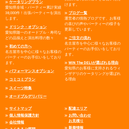
ケータリングプラン
けます。
愛知県全域・パーティー累計実績
38,000件！出張パーティーを演出
ブログ一覧
します。
運営者の情熱ブログです、お客様
の喜びの声やパーティーの様子を
ドリンク・オプション
更新しています。
愛知県随一のオードブル・寿司な
どの品揃えと演出料理の数々
ご注文の流れ
名古屋市を中心に様々なお客様の
初めての方へ
パーティーのお手伝いをしており
名古屋市を中心に様々なお客様の
ます。
パーティーのお手伝いをしており
ます。
WIN The DELIが選ばれる理由
愛知県のお客様に支持されるウィ
パフォーマンスオプション
ンザデリのケータリングが選ばれ
る理由
コミコミプラン
スイーツ特集
オードブルデリバリー
サイトマップ
配達エリア
個人情報保護方針
お問い合わせ
お見積り
会社情報
新着情報