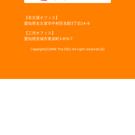
【名古屋オフィス】
愛知県名古屋市中村区名駅3丁目24−8
【三河オフィス】
愛知県安城市東栄町3‐816‐7
Copylight(C)WIN The DELI All right reserved.(k)