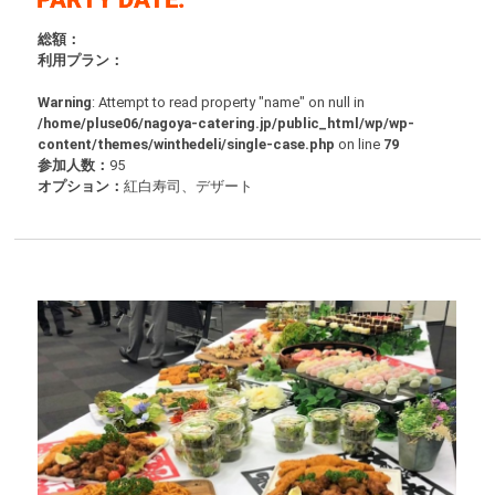
総額：
利用プラン：
Warning
: Attempt to read property "name" on null in
/home/pluse06/nagoya-catering.jp/public_html/wp/wp-
content/themes/winthedeli/single-case.php
on line
79
参加人数：
95
オプション：
紅白寿司、デザート