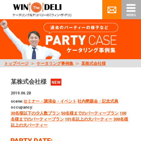
トップページ
≫
ケータリング事例集
≫
某株式会社様
某株式会社様
NEW
2019.06.28
scene:
セミナー・講演会・イベント
社内懇親会・記念式典
occupancy:
30名様以下の少人数プラン
50名様までのパーティープラン
100
名様までのパーティープラン
101名以上の大パーティー
300名様
以上の大パーティー