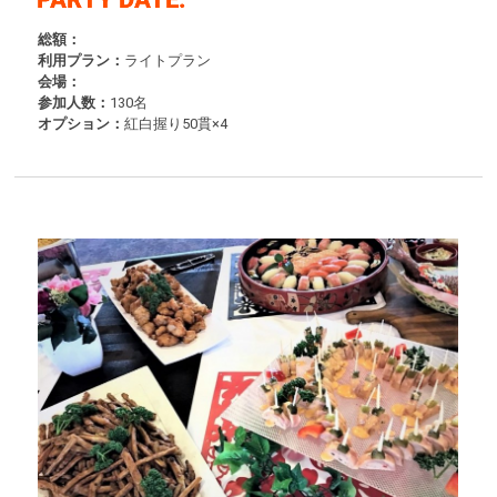
総額：
利用プラン：
ライトプラン
会場：
参加人数：
130名
オプション：
紅白握り50貫×4