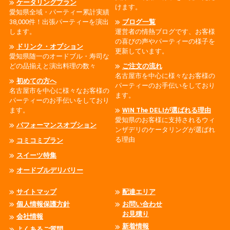
ケータリングプラン
けます。
愛知県全域・パーティー累計実績
38,000件！出張パーティーを演出
ブログ一覧
します。
運営者の情熱ブログです、お客様
の喜びの声やパーティーの様子を
ドリンク・オプション
更新しています。
愛知県随一のオードブル・寿司な
どの品揃えと演出料理の数々
ご注文の流れ
名古屋市を中心に様々なお客様の
初めての方へ
パーティーのお手伝いをしており
名古屋市を中心に様々なお客様の
ます。
パーティーのお手伝いをしており
ます。
WIN The DELIが選ばれる理由
愛知県のお客様に支持されるウィ
パフォーマンスオプション
ンザデリのケータリングが選ばれ
る理由
コミコミプラン
スイーツ特集
オードブルデリバリー
サイトマップ
配達エリア
個人情報保護方針
お問い合わせ
お見積り
会社情報
新着情報
よくあるご質問