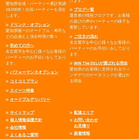
けます。
愛知県全域・パーティー累計実績
38,000件！出張パーティーを演出
ブログ一覧
します。
運営者の情熱ブログです、お客様
の喜びの声やパーティーの様子を
ドリンク・オプション
更新しています。
愛知県随一のオードブル・寿司な
どの品揃えと演出料理の数々
ご注文の流れ
名古屋市を中心に様々なお客様の
初めての方へ
パーティーのお手伝いをしており
名古屋市を中心に様々なお客様の
ます。
パーティーのお手伝いをしており
ます。
WIN The DELIが選ばれる理由
愛知県のお客様に支持されるウィ
パフォーマンスオプション
ンザデリのケータリングが選ばれ
る理由
コミコミプラン
スイーツ特集
オードブルデリバリー
サイトマップ
配達エリア
個人情報保護方針
お問い合わせ
お見積り
会社情報
新着情報
よくあるご質問