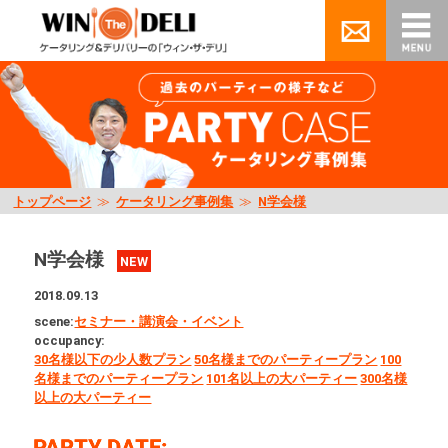
トップページ
≫
ケータリング事例集
≫
N学会様
N学会様
NEW
2018.09.13
scene:
セミナー・講演会・イベント
occupancy:
30名様以下の少人数プラン
50名様までのパーティープラン
100
名様までのパーティープラン
101名以上の大パーティー
300名様
以上の大パーティー