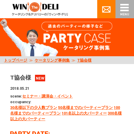
トップページ
≫
ケータリング事例集
≫
T協会様
T協会様
NEW
2018.05.21
scene:
セミナー・講演会・イベント
occupancy:
30名様以下の少人数プラン
50名様までのパーティープラン
100
名様までのパーティープラン
101名以上の大パーティー
300名様
以上の大パーティー