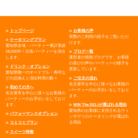
トップページ
お客様の声
実際のご利用の様子をご覧いただ
ケータリングプラン
けます。
愛知県全域・パーティー累計実績
38,000件！出張パーティーを演出
ブログ一覧
します。
運営者の情熱ブログです、お客様
の喜びの声やパーティーの様子を
ドリンク・オプション
更新しています。
愛知県随一のオードブル・寿司な
どの品揃えと演出料理の数々
ご注文の流れ
名古屋市を中心に様々なお客様の
初めての方へ
パーティーのお手伝いをしており
名古屋市を中心に様々なお客様の
ます。
パーティーのお手伝いをしており
ます。
WIN The DELIが選ばれる理由
愛知県のお客様に支持されるウィ
パフォーマンスオプション
ンザデリのケータリングが選ばれ
る理由
コミコミプラン
スイーツ特集