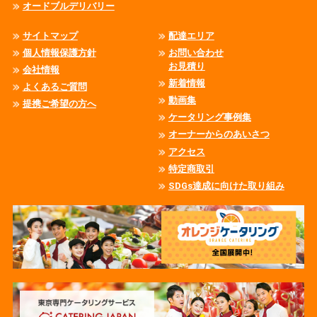
オードブルデリバリー
サイトマップ
配達エリア
個人情報保護方針
お問い合わせ
お見積り
会社情報
新着情報
よくあるご質問
動画集
提携ご希望の方へ
ケータリング事例集
オーナーからのあいさつ
アクセス
特定商取引
SDGs達成に向けた取り組み