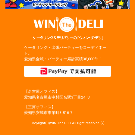
ケータリング・出張パーティーをコーディネー
ト。
愛知県全域・パーティー累計実績38,000件！
【名古屋オフィス】
愛知県名古屋市中村区名駅3丁目24−8
【三河オフィス】
愛知県安城市東栄町3‐816‐7
Copylight(C)WIN The DELI All right reserved.(k)